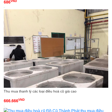
VND
686
-
Thu mua thanh lý các loại điều hoà cũ giá cao
VND
666.666
-