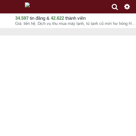
34.597
tin đăng &
42.622
thành viên
Giá: liên hệ, Dịch vụ thu mua máy lạnh, tủ lạnh cũ mới hư hỏng Hà Nội giá cao, Mua Thanh Lý Điều Hoà Cũ Xuân Hướng, chuyên mục Thu mua đồ cũ tại Quận Hoàng Mai - Hà Nội - 07-08-2026 00:49:43