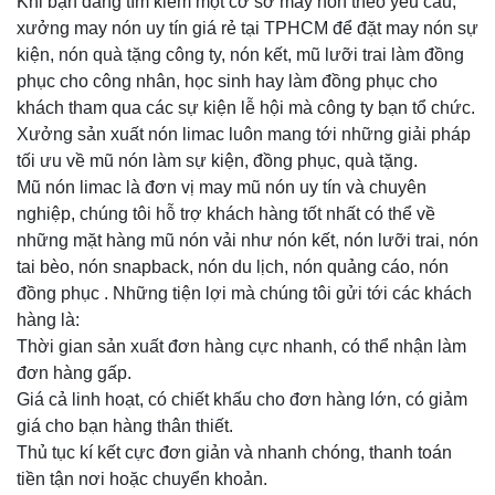
Khi bạn đang tìm kiếm một cơ sở may nón theo yêu cầu,
xưởng may nón uy tín giá rẻ tại TPHCM để đặt may nón sự
kiện, nón quà tặng công ty, nón kết, mũ lưỡi trai làm đồng
phục cho công nhân, học sinh hay làm đồng phục cho
khách tham qua các sự kiện lễ hội mà công ty bạn tổ chức.
Xưởng sản xuất nón limac luôn mang tới những giải pháp
tối ưu về mũ nón làm sự kiện, đồng phục, quà tặng.
Mũ nón limac là đơn vị may mũ nón uy tín và chuyên
nghiệp, chúng tôi hỗ trợ khách hàng tốt nhất có thể về
những mặt hàng mũ nón vải như nón kết, nón lưỡi trai, nón
tai bèo, nón snapback, nón du lịch, nón quảng cáo, nón
đồng phục . Những tiện lợi mà chúng tôi gửi tới các khách
hàng là:
Thời gian sản xuất đơn hàng cực nhanh, có thể nhận làm
đơn hàng gấp.
Giá cả linh hoạt, có chiết khấu cho đơn hàng lớn, có giảm
giá cho bạn hàng thân thiết.
Thủ tục kí kết cực đơn giản và nhanh chóng, thanh toán
tiền tận nơi hoặc chuyển khoản.