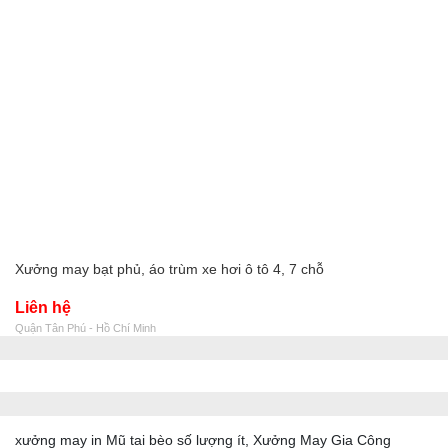
Xưởng may bạt phủ, áo trùm xe hơi ô tô 4, 7 chỗ
Liên hệ
Quận Tân Phú - Hồ Chí Minh
xưởng may in Mũ tai bèo số lượng ít, Xưởng May Gia Công