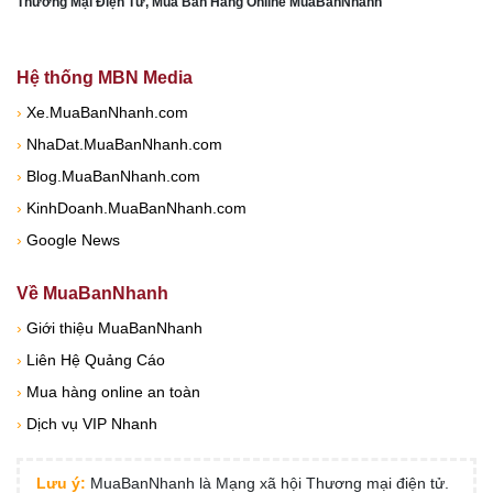
Thương Mại Điện Tử, Mua Bán Hàng Online MuaBanNhanh
Hệ thống MBN Media
›
Xe.MuaBanNhanh.com
›
NhaDat.MuaBanNhanh.com
›
Blog.MuaBanNhanh.com
›
KinhDoanh.MuaBanNhanh.com
›
Google News
Về MuaBanNhanh
›
Giới thiệu MuaBanNhanh
›
Liên Hệ Quảng Cáo
›
Mua hàng online an toàn
›
Dịch vụ VIP Nhanh
Lưu ý:
MuaBanNhanh là Mạng xã hội Thương mại điện tử.