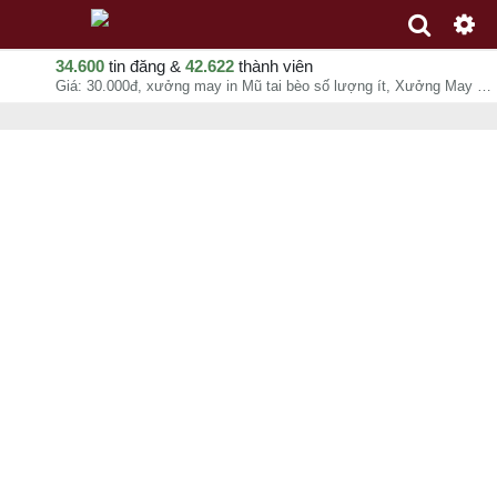
34.600
tin đăng &
42.622
thành viên
Giá: 30.000đ, xưởng may in Mũ tai bèo số lượng ít, Xưởng May Gia Công Limac, chuyên mục May gia công, đồng phục tại Quận Tân Phú - Hồ Chí Minh - 10-08-2026 16:39:57