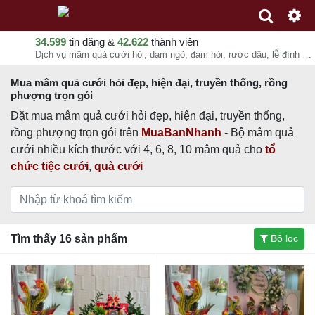
34.599
tin đăng &
42.622
thành viên
Dịch vụ mâm quả cưới hỏi, dạm ngõ, đám hỏi, rước dâu, lễ đính hôn MuaBanNhanh - Đặt mâm quả rồng phụng, trọn gói 4, 6, 8, 10 mâm quả đám cưới miền Nam, miền Trung, miền Bắc, miền Tây
Mua mâm quả cưới hỏi đẹp, hiện đại, truyền thống, rồng
phượng trọn gói
Đặt mua mâm quả cưới hỏi đẹp, hiện đại, truyền thống,
rồng phượng trọn gói trên
MuaBanNhanh
- Bộ mâm quả
cưới nhiều kích thước với 4, 6, 8, 10 mâm quả cho
tổ
chức tiệc cưới
,
quà cưới
Tìm thấy 16 sản phẩm
Bộ lọc