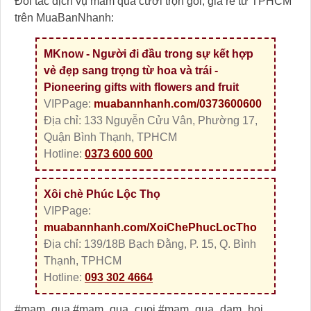
Đối tác dịch vụ mâm quả cưới trọn gói, giá rẻ từ TPHCM
trên MuaBanNhanh:
MKnow - Người đi đầu trong sự kết hợp
vẻ đẹp sang trọng từ hoa và trái -
Pioneering gifts with flowers and fruit
VIPPage:
muabannhanh.com/0373600600
Địa chỉ: 133 Nguyễn Cửu Vân, Phường 17,
Quận Bình Thạnh, TPHCM
Hotline:
0373 600 600
Xôi chè Phúc Lộc Thọ
VIPPage:
muabannhanh.com/XoiChePhucLocTho
Địa chỉ: 139/18B Bạch Đằng, P. 15, Q. Bình
Thạnh, TPHCM
Hotline:
093 302 4664
#mam_qua #mam_qua_cuoi #mam_qua_dam_hoi