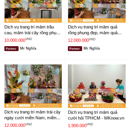
Dịch vụ trang trí mâm trầu
Dịch vụ trang trí mâm quả
cau, mâm trái cây rồng phụng
rồng phụng đẹp, mâm quả
cưới hỏi đẹp TPHCM
cưới rồng phượng
VND
VND
10.000.000
12.000.000
Mr Nghĩa
Mr Nghĩa
Partner
Partner
-
-
Dịch vụ trang trí mâm trái cây
Dịch vụ trang trí mâm quả
ngày cưới miền Nam, miền
cưới hỏi TPHCM - MKnow.vn
Tây cốt rồng phượng
VND
VND
12.000.000
1.900.000