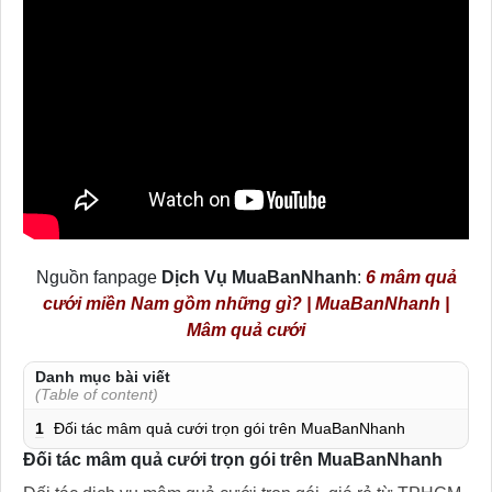
Nguồn fanpage
Dịch Vụ MuaBanNhanh
:
6 mâm quả
cưới miền Nam gồm những gì? | MuaBanNhanh |
Mâm quả cưới
Danh mục bài viết
(Table of content)
1
Đối tác mâm quả cưới trọn gói trên MuaBanNhanh
Đối tác mâm quả cưới trọn gói trên MuaBanNhanh