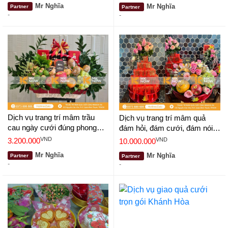
Mr Nghĩa
Mr Nghĩa
Partner
Partner
-
-
Dịch vụ trang trí mâm trầu
Dịch vụ trang trí mâm quả
cau ngày cưới đúng phong
đám hỏi, đám cưới, đám nói
tục truyền thống
trọn gói TPHCM - Gói cao cấp
VND
VND
3.200.000
10.000.000
thiết kế theo yêu cầu
Mr Nghĩa
Mr Nghĩa
Partner
Partner
-
-