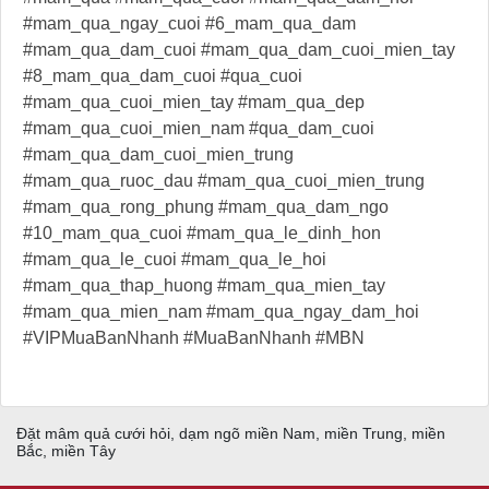
#mam_qua_ngay_cuoi #6_mam_qua_dam
#mam_qua_dam_cuoi #mam_qua_dam_cuoi_mien_tay
#8_mam_qua_dam_cuoi #qua_cuoi
#mam_qua_cuoi_mien_tay #mam_qua_dep
#mam_qua_cuoi_mien_nam #qua_dam_cuoi
#mam_qua_dam_cuoi_mien_trung
#mam_qua_ruoc_dau #mam_qua_cuoi_mien_trung
#mam_qua_rong_phung #mam_qua_dam_ngo
#10_mam_qua_cuoi #mam_qua_le_dinh_hon
#mam_qua_le_cuoi #mam_qua_le_hoi
#mam_qua_thap_huong #mam_qua_mien_tay
#mam_qua_mien_nam #mam_qua_ngay_dam_hoi
#VIPMuaBanNhanh #MuaBanNhanh #MBN
Đặt mâm quả cưới hỏi, dạm ngõ miền Nam, miền Trung, miền
Bắc, miền Tây