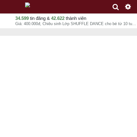
34.599
tin đăng &
42.622
thành viên
Giá: 400.000đ, Chiêu sinh Lớp SHUFFLE DANCE cho bé từ 10 tuổi, Võ Thị Ngọc Tú, chuyên mục Khoá học, Đào tạo tại Quận 11 - Hồ Chí Minh - 09-08-2026 12:42:03