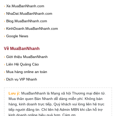
›
Xe.MuaBanNhanh.com
›
NhaDat.MuaBanNhanh.com
›
Blog.MuaBanNhanh.com
›
KinhDoanh.MuaBanNhanh.com
›
Google News
Về MuaBanNhanh
›
Giới thiệu MuaBanNhanh
›
Liên Hệ Quảng Cáo
›
Mua hàng online an toàn
›
Dịch vụ VIP Nhanh
Lưu ý:
MuaBanNhanh là Mạng xã hội Thương mại điện tử.
Mua thân quen Bán Nhanh dễ dàng miễn phí. Không bán
hàng, kinh doanh trực tiếp, Quý khách vui lòng liên hệ trực
tiếp người đăng tin. Chỉ liên hệ Admin MBN khi cần hỗ trợ
kinh doanh online hiệu quả hơn. Cám ơn