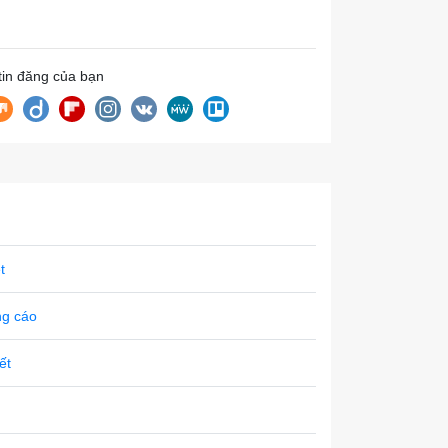
 tin đăng của bạn
t
ng cáo
tết