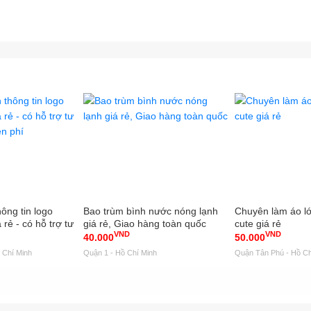
hông tin logo
Bao trùm bình nước nóng lạnh
Chuyên làm áo lớ
 rẻ - có hỗ trợ tư
giá rẻ, Giao hàng toàn quốc
cute giá rẻ
VND
VND
ễn phí
40.000
50.000
 Chí Minh
Quận 1 - Hồ Chí Minh
Quận Tân Phú - Hồ Ch