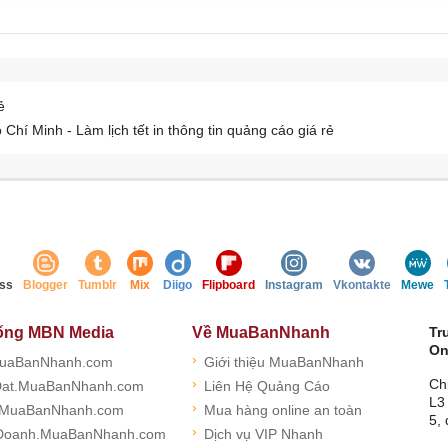
ẻ
í Minh - Làm lịch tết in thông tin quảng cáo giá rẻ
ss
Blogger
Tumblr
Mix
Diigo
Flipboard
Instagram
Vkontakte
Mewe
ống MBN Media
Về MuaBanNhanh
Tr
On
›
uaBanNhanh.com
Giới thiệu MuaBanNhanh
›
Ch
at.MuaBanNhanh.com
Liên Hệ Quảng Cáo
L3
›
.MuaBanNhanh.com
Mua hàng online an toàn
5,
›
Doanh.MuaBanNhanh.com
Dịch vụ VIP Nhanh