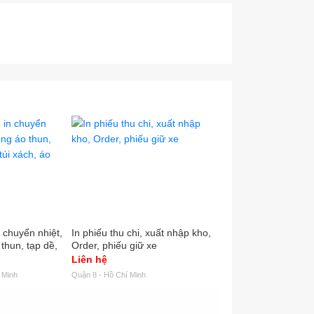
in chuyển nhiệt,
In phiếu thu chi, xuất nhập kho,
Tem nhãn mác logo é
 thun, tạp dề,
Order, phiếu giữ xe
VND
, áo mưa,...
Liên hệ
500
 Minh
Quận 8 - Hồ Chí Minh
Quận Bình Tân - Hồ Chí M