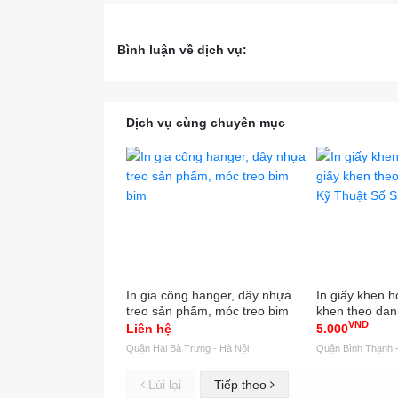
Bình luận về dịch vụ:
Dịch vụ cùng chuyên mục
In gia công hanger, dây nhựa
In giấy khen họ
treo sản phẩm, móc treo bim
khen theo dan
VND
bim
Thuật Số Sinc
Liên hệ
5.000
Quận Hai Bà Trưng - Hà Nội
Quận Bình Thạnh -
Lùi lại
Tiếp theo