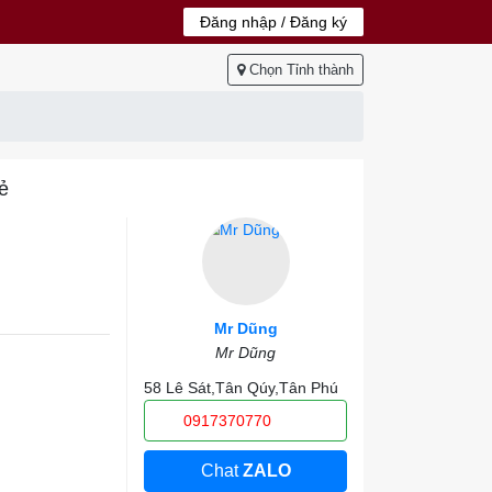
Đăng nhập / Đăng ký
Chọn Tỉnh thành
ẻ
Mr Dũng
Mr Dũng
58 Lê Sát,Tân Qúy,Tân Phú
0917370770
Chat
ZALO