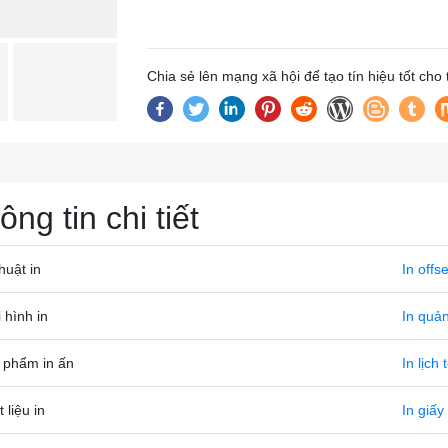
Chia sẻ lên mạng xã hội để tạo tín hiệu tốt cho
ông tin chi tiết
huật in
In offse
 hình in
In quả
 phẩm in ấn
In lịch 
 liệu in
In giấy