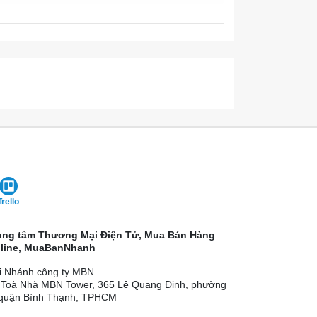
Trello
ung tâm Thương Mại Điện Tử, Mua Bán Hàng
line, MuaBanNhanh
i Nhánh công ty MBN
 Toà Nhà MBN Tower, 365 Lê Quang Định, phường
 quận Bình Thạnh, TPHCM