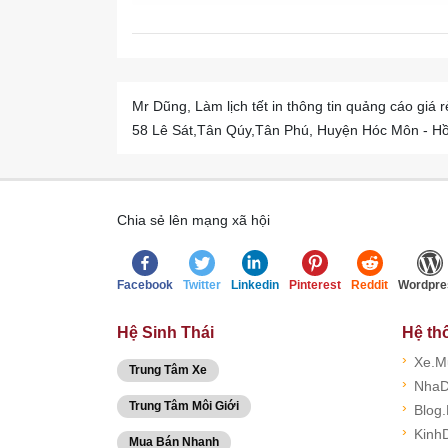
Mr Dũng, Làm lịch tết in thông tin quảng cáo giá r
58 Lê Sát,Tân Qúy,Tân Phú, Huyện Hóc Môn - Hồ Ch
Chia sẻ lên mạng xã hội
Facebook
Twitter
Linkedin
Pinterest
Reddit
Wordpre
Hệ Sinh Thái
Hệ th
›
Xe.M
Trung Tâm Xe
›
NhaD
Trung Tâm Môi Giới
›
Blog
›
Kinh
Mua Bán Nhanh