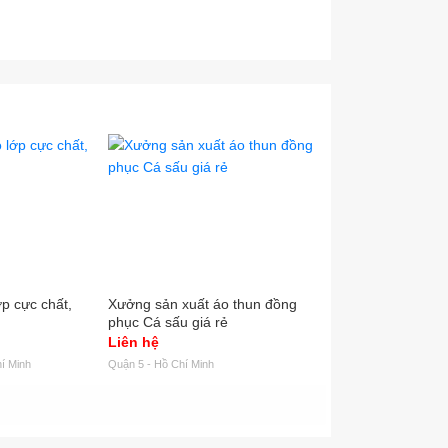
p cực chất,
Xưởng sản xuất áo thun đồng
Quần áo sửa xe m
phục Cá sấu giá rẻ
Honda, Vespa giá 
Liên hệ
Liên hệ
í Minh
Quận 5 - Hồ Chí Minh
Quận 1 - Hồ Chí Minh