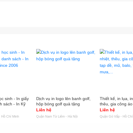
c sinh - In giấy
Dịch vụ in logo lên banh golf,
Thiết kế, in lụa, 
h sách - In Kỹ
hộp bóng golf quà tặng
thêu, gia công áo
e 2006
mũ, balo, túi xách
Liên hệ
Liên hệ
 Hồ Chí Minh
Quận Nam Từ Liêm - Hà Nội
Quận Gò Vấp - Hồ Chí