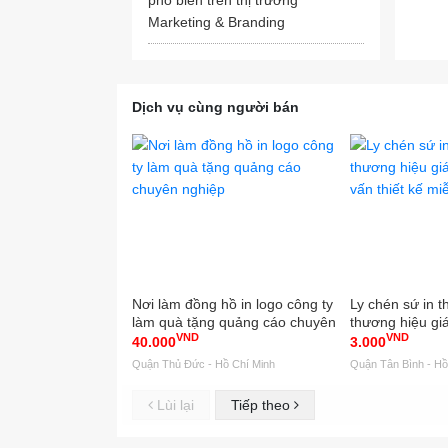
Marketing & Branding
Dịch vụ cùng người bán
Nơi làm đồng hồ in logo công ty
Ly chén sứ in t
làm quà tặng quảng cáo chuyên
thương hiệu giá
VND
VND
nghiệp
vấn thiết kế mi
40.000
3.000
Quận Thủ Đức - Hồ Chí Minh
Quận Tân Bình - Hồ
Lùi lại
Tiếp theo