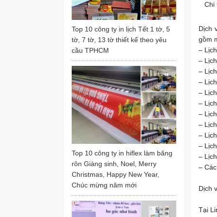
Chi 
Dịch 
Top 10 công ty in lịch Tết 1 tờ, 5
gồm m
tờ, 7 tờ, 13 tờ thiết kế theo yêu
– Lịc
cầu TPHCM
– Lịch
– Lịc
– Lịc
– Lịch
– Lịch
– Lịc
– Lịch
– Lịch
– Lịc
Top 10 công ty in hiflex làm băng
– Lịch
rôn Giáng sinh, Noel, Merry
– Các 
Christmas, Happy New Year,
Chúc mừng năm mới
Dịch v
Tại L