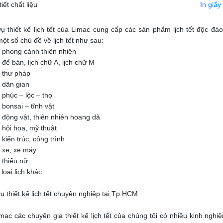
tiết chất liệu
In giấy 
vụ thiết kế lịch tết của Limac cung cấp các sản phẩm lịch tết độc đá
ột số chủ đề về lịch tết như sau:
h phong cảnh thiên nhiên
 để bàn, lịch chữ A, lịch chữ M
h thư pháp
h dân gian
 phúc – lộc – thọ
 bonsai – tĩnh vật
h động vật, thiên nhiên hoang dã
 hội họa, mỹ thuật
 kiến trúc, công trình
h xe, xe máy
 thiếu nữ
loại lịch khác
ụ thiết kế lịch tết chuyên nghiệp tại Tp.HCM
imac các chuyên gia thiết kế lịch tết của chúng tôi có nhiều kinh nghi