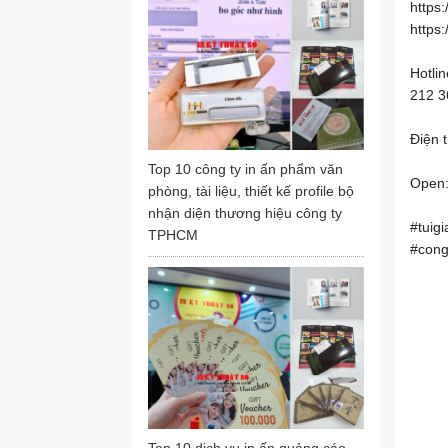
https:
https
Hotli
212 3
Điện 
Top 10 công ty in ấn phẩm văn
Open:
phòng, tài liệu, thiết kế profile bộ
nhận diện thương hiệu công ty
#tuig
TPHCM
#cong
Đội 
Top 10 dịch vụ in ấn quảng cáo