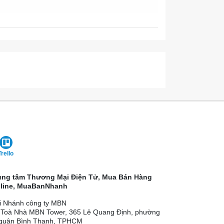
Trello
ung tâm Thương Mại Điện Tử, Mua Bán Hàng
line, MuaBanNhanh
i Nhánh công ty MBN
 Toà Nhà MBN Tower, 365 Lê Quang Định, phường
 quận Bình Thạnh, TPHCM