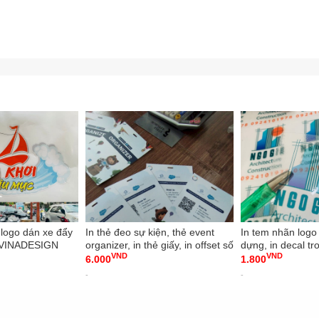
r logo dán xe đẩy
In thẻ đeo sự kiện, thẻ event
In tem nhãn logo
- VINADESIGN
organizer, in thẻ giấy, in offset số
dựng, in decal t
VND
VND
lượng nhiều - VINADESIGN
dầu, cắt bế từng 
6.000
1.800
VINADESIGN
-
-