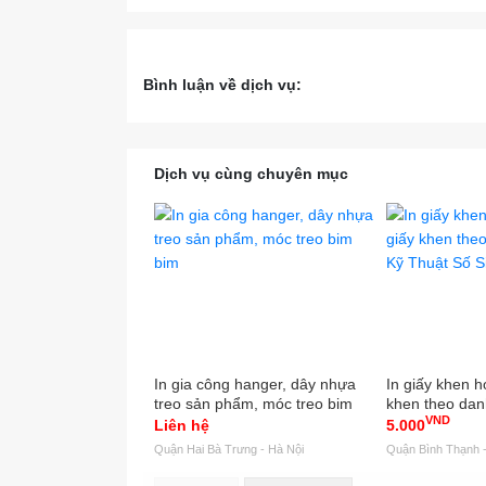
Bình luận về dịch vụ:
Dịch vụ cùng chuyên mục
In gia công hanger, dây nhựa
In giấy khen họ
treo sản phẩm, móc treo bim
khen theo dan
VND
bim
Thuật Số Sinc
Liên hệ
5.000
Quận Hai Bà Trưng - Hà Nội
Quận Bình Thạnh -