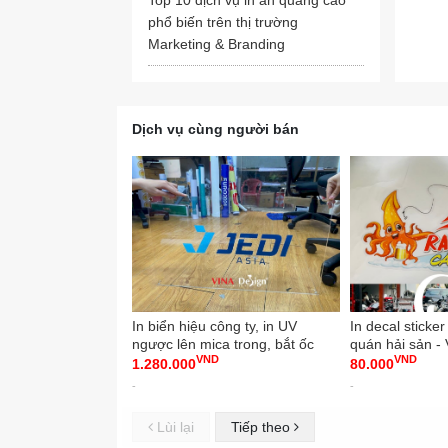
phổ biến trên thị trường
Marketing & Branding
Dịch vụ cùng người bán
In biển hiệu công ty, in UV
In decal sticke
ngược lên mica trong, bắt ốc
quán hải sản 
VND
VND
kiểu treo tường - VINADESIGN
1.280.000
80.000
-
-
Lùi lại
Tiếp theo