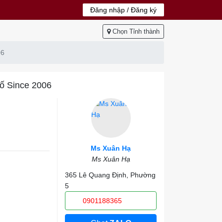
Đăng nhập / Đăng ký
Chọn Tỉnh thành
06
Số Since 2006
Ms Xuân Hạ
Ms Xuân Hạ
365 Lê Quang Định, Phường
5
0901188365