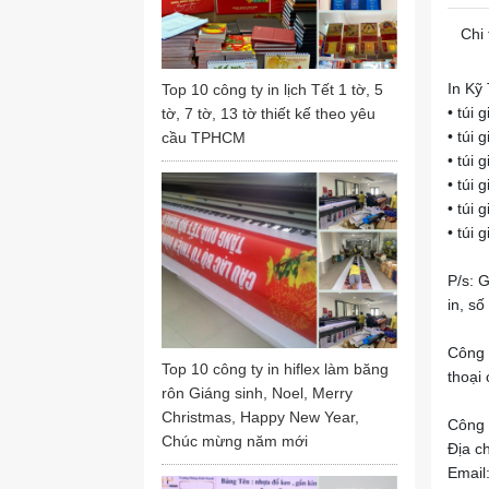
Chi 
In Kỹ 
Top 10 công ty in lịch Tết 1 tờ, 5
• túi 
tờ, 7 tờ, 13 tờ thiết kế theo yêu
• túi 
cầu TPHCM
• túi 
• túi 
• túi 
• túi 
P/s: 
in, số
Công t
Top 10 công ty in hiflex làm băng
thoại
rôn Giáng sinh, Noel, Merry
Christmas, Happy New Year,
Công 
Chúc mừng năm mới
Địa c
Email