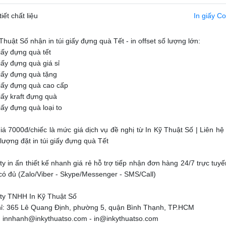
tiết chất liệu
In giấy C
Thuật Số nhận in túi giấy đựng quà Tết - in offset số lượng lớn:
giấy đựng quà tết
giấy đựng quà giá sỉ
giấy đựng quà tặng
giấy đựng quà cao cấp
giấy kraft đựng quà
giấy đựng quà loại to
Giá 7000đ/chiếc là mức giá dịch vụ đề nghị từ In Kỹ Thuật Số | Liên hệ
 lượng đặt in túi giấy đựng quà Tết
y in ấn thiết kế nhanh giá rẻ hỗ trợ tiếp nhận đơn hàng 24/7 trực tuyến
 có đủ (Zalo/Viber - Skype/Messenger - SMS/Call)
ty TNHH In Kỹ Thuật Số
hỉ: 365 Lê Quang Định, phường 5, quận Bình Thạnh, TP.HCM
: innhanh@inkythuatso.com - in@inkythuatso.com