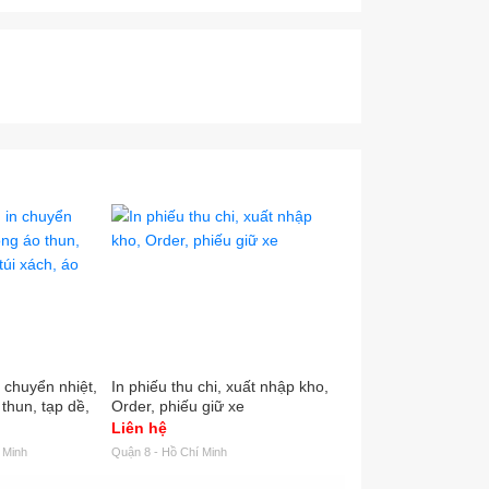
in chuyển nhiệt,
In phiếu thu chi, xuất nhập kho,
Tem nhãn mác logo é
 thun, tạp dề,
Order, phiếu giữ xe
VND
, áo mưa,...
Liên hệ
500
 Minh
Quận 8 - Hồ Chí Minh
Quận Bình Tân - Hồ Chí M