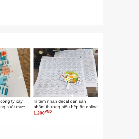
 công ty xây
In tem nhãn decal dán sản
In thẻ nhựa số lượng
rong suốt mực
phẩm thương hiệu bếp ăn online
ban tổ chức sự kiệ
VND
VND
tem -
- VINADESIGN
mùa hè - VINADE
1.200
65.000
-
-