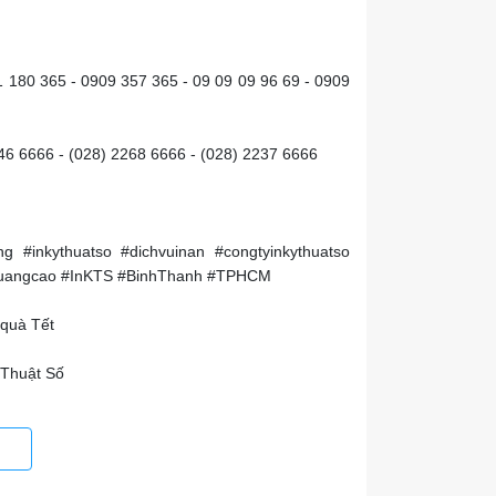
1 180 365 - 0909 357 365 - 09 09 09 96 69 - 0909
246 6666 - (028) 2268 6666 - (028) 2237 6666
ting #inkythuatso #dichvuinan #congtyinkythuatso
inquangcao #InKTS #BinhThanh #TPHCM
g quà Tết
 Thuật Số
chất liệu và đặc biệt là thiết kế nhanh có file in