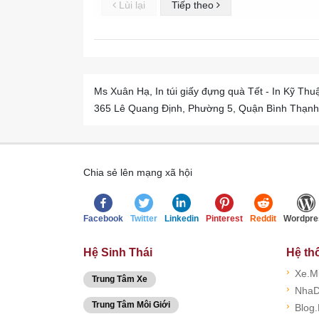
Lùi lại
Tiếp theo
Ms Xuân Hạ, In túi giấy đựng quà Tết - In Kỹ Thu
365 Lê Quang Định, Phường 5, Quận Bình Thạnh - 
Chia sẻ lên mạng xã hội
Facebook
Twitter
Linkedin
Pinterest
Reddit
Wordpre
Hệ Sinh Thái
Hệ th
›
Xe.M
Trung Tâm Xe
›
NhaD
Trung Tâm Môi Giới
›
Blog