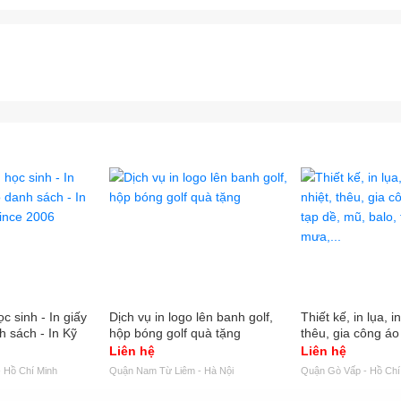
c sinh - In giấy
Dịch vụ in logo lên banh golf,
Thiết kế, in lụa, 
h sách - In Kỹ
hộp bóng golf quà tặng
thêu, gia công áo
e 2006
mũ, balo, túi xách
Liên hệ
Liên hệ
 Hồ Chí Minh
Quận Nam Từ Liêm - Hà Nội
Quận Gò Vấp - Hồ Chí