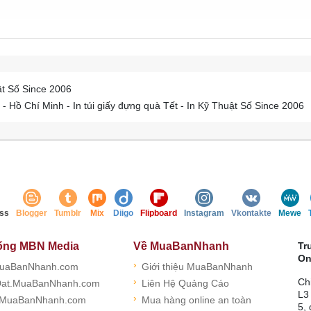
ật Số Since 2006
Hồ Chí Minh - In túi giấy đựng quà Tết - In Kỹ Thuật Số Since 2006
ss
Blogger
Tumblr
Mix
Diigo
Flipboard
Instagram
Vkontakte
Mewe
ống MBN Media
Về MuaBanNhanh
Tr
On
›
uaBanNhanh.com
Giới thiệu MuaBanNhanh
›
Ch
at.MuaBanNhanh.com
Liên Hệ Quảng Cáo
L3
›
.MuaBanNhanh.com
Mua hàng online an toàn
5,