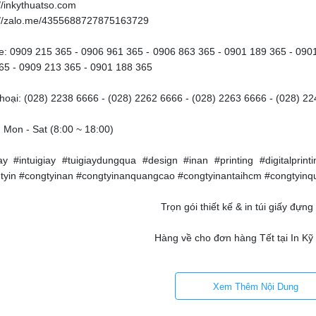
//inkythuatso.com
://zalo.me/4355688727875163729
ne: 0909 215 365 - 0906 961 365 - 0906 863 365 - 0901 189 365 - 090
65 - 0909 213 365 - 0901 188 365
thoại: (028) 2238 6666 - (028) 2262 6666 - (028) 2263 6666 - (028) 2
 Mon - Sat (8:00 ~ 18:00)
iay #intuigiay #tuigiaydungqua #design #inan #printing #digitalprin
tyin #congtyinan #congtyinanquangcao #congtyinantaihcm #congty
Trọn gói thiết kế & in túi giấy đựn
Hàng về cho đơn hàng Tết tại In Kỹ
ngũ nhân viên đông đảo tại In Kỹ Thuật Số - Hỗ trợ ngay báo giá, tư vấn 
liền
Xem Thêm Nội Dung