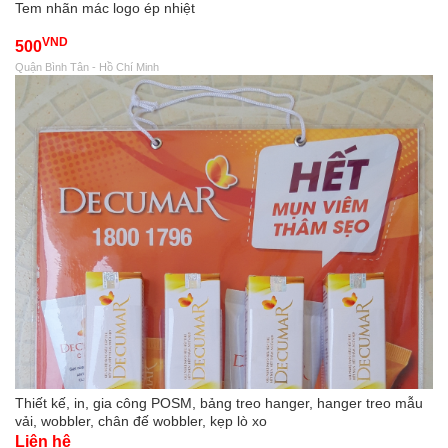
Tem nhãn mác logo ép nhiệt
VND
500
Quận Bình Tân - Hồ Chí Minh
Thiết kế, in, gia công POSM, bảng treo hanger, hanger treo mẫu
vải, wobbler, chân đế wobbler, kẹp lò xo
Liên hệ