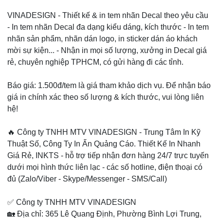
VINADESIGN - Thiết kế & in tem nhãn Decal theo yêu cầu
- In tem nhãn Decal đa dạng kiểu dáng, kích thước - In tem
nhãn sản phẩm, nhãn dán logo, in sticker dán áo khách
mời sự kiện... - Nhận in mọi số lượng, xưởng in Decal giá
rẻ, chuyên nghiệp TPHCM, có gửi hàng đi các tỉnh.
Báo giá: 1.500đ/tem là giá tham khảo dịch vụ. Để nhận báo
giá in chính xác theo số lượng & kích thước, vui lòng liên
hệ!
🔥 Công ty TNHH MTV VINADESIGN - Trung Tâm In Kỹ
Thuật Số, Công Ty In Ấn Quảng Cáo. Thiết Kế In Nhanh
Giá Rẻ, INKTS - hỗ trợ tiếp nhận đơn hàng 24/7 trực tuyến
dưới mọi hình thức liên lạc - các số hotline, điện thoại có
đủ (Zalo/Viber - Skype/Messenger - SMS/Call)
✅ Công ty TNHH MTV VINADESIGN
🏡 Địa chỉ: 365 Lê Quang Định, Phường Bình Lợi Trung,