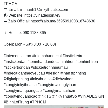
TPHCM
📧 Email: innhanh1@inkythuatso.com
🌏 Website: https://vinadesign.vn/
➡️ Zalo Official: https://zalo.me/369509100316748630
📱 Hotline: 090 1188 365
Open: Mon - Sat (8:00 ~ 18:00)
#intemdecaltron #intemnhandecal #instickertron
#instickerdan #temnhandandecalhinhtron #temhinhtron
#stickertrondan #stickertronnhieumau
#indecaldantheoyeucau #design #inan #printing
#digitalprinting #inkythuatso #dichvuinan
#congtyinkythuatso #congtyin #congtyinan
#congtyinanquangcao #congtyinantaihcm
#congtyinquangcao #InKTS #InKyThuatSo #VINADESIGN
#BinhLoiTrung #TPHCM