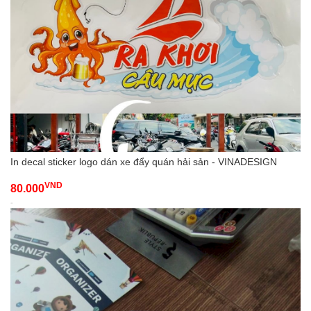
In decal sticker logo dán xe đẩy quán hải sản - VINADESIGN
VND
80.000
-