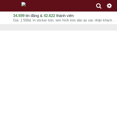
34.599
tin đăng &
42.622
thành viên
Giá: 1.500đ, In sticker tròn, tem hình tròn dán áo xác nhận khách tham dự sự kiện - VINADESIGN, Ms Xuân Hạ, chuyên mục In ấn quảng cáo tại - - 09-08-2026 03:05:37