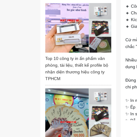
🔸 Côn
🔸 Ch
🔸 Kí
🔸 Gia
Cứ mỗ
chắc "
Top 10 công ty in ấn phẩm văn
Nhiều
phòng, tài liệu, thiết kế profile bộ
dụng 
nhận diện thương hiệu công ty
TPHCM
Đừng 
chi p
✨ In 
✨ Ép 
✨ In 
✨ Dễ 
✨ Giá