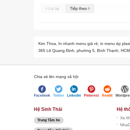
Lùi lại
Tiếp theo
Kim Thoa, In nhanh menu giá rẻ, in menu ép pla
365 Lê Quang Định, phường 5, Bình Thạnh, HCM, 
Chia sẻ lên mạng xã hội
Facebook
Twitter
Linkedin
Pinterest
Reddit
Wordpre
Hệ Sinh Thái
Hệ th
›
Xe.M
Trung Tâm Xe
›
NhaD