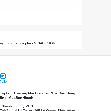
 tay cho quán cà phê - VINADESIGN
Trello
ung tâm Thương Mại Điện Tử, Mua Bán Hàng
line, MuaBanNhanh
i Nhánh công ty MBN
 Toà Nhà MBN Tower, 365 Lê Quang Định, phường