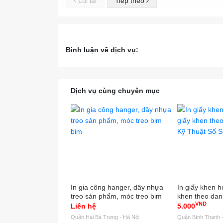
Lùi lại
Tiếp theo
#con
#Binh
Bình luận về dịch vụ:
Dịch vụ cùng chuyên mục
In gia công hanger, dây nhựa
In giấy khen họ
treo sản phẩm, móc treo bim
khen theo dan
VND
bim
Thuật Số Sinc
Liên hệ
5.000
Quận Hai Bà Trưng - Hà Nội
Quận Bình Thạnh -