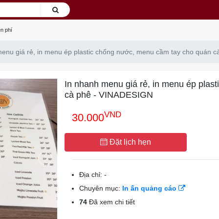
n phí
menu giá rẻ, in menu ép plastic chống nước, menu cầm tay cho quán 
In nhanh menu giá rẻ, in menu ép plas
cà phê - VINADESIGN
VND
30.000
Đặt lịch hẹn
Địa chỉ:
-
Chuyên mục:
In ấn quảng cáo
74
Đã xem chi tiết