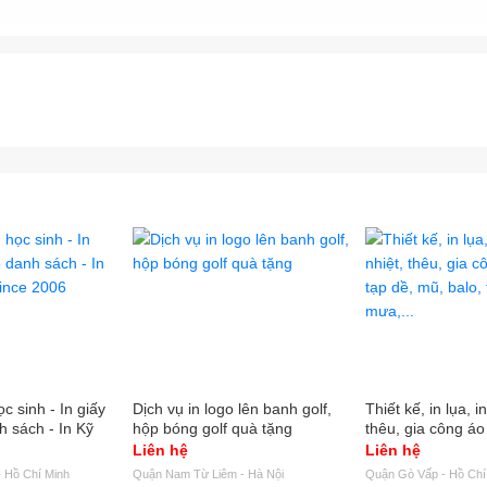
gtyinan #congtyinanquangcao #congtyinantaihcm #congtyinq
LoiTrung #TPHCM
c sinh - In giấy
Dịch vụ in logo lên banh golf,
Thiết kế, in lụa, 
h sách - In Kỹ
hộp bóng golf quà tặng
thêu, gia công áo
e 2006
mũ, balo, túi xách
Liên hệ
Liên hệ
 Hồ Chí Minh
Quận Nam Từ Liêm - Hà Nội
Quận Gò Vấp - Hồ Chí