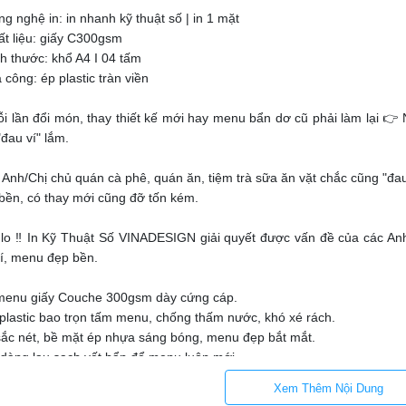
g nghệ in: in nhanh kỹ thuật số | in 1 mặt
ất liệu: giấy C300gsm
ch thước: khổ A4 I 04 tấm
 công: ép plastic tràn viền
i lần đổi món, thay thiết kế mới hay menu bẩn dơ cũ phải làm lại 👉 
đau ví" lắm.
 Anh/Chị chủ quán cà phê, quán ăn, tiệm trà sữa ăn vặt chắc cũng "đa
bền, có thay mới cũng đỡ tốn kém.
lo ‼️ In Kỹ Thuật Số VINADESIGN giải quyết được vấn đề của các An
hí, menu đẹp bền.
menu giấy Couche 300gsm dày cứng cáp.
plastic bao trọn tấm menu, chống thấm nước, khó xé rách.
sắc nét, bề mặt ép nhựa sáng bóng, menu đẹp bắt mắt.
dàng lau sạch vết bẩn để menu luôn mới.
 in rẻ tiết kiệm, menu dùng bền, làm menu mới cũng không lo quá tốn
Xem Thêm Nội Dung