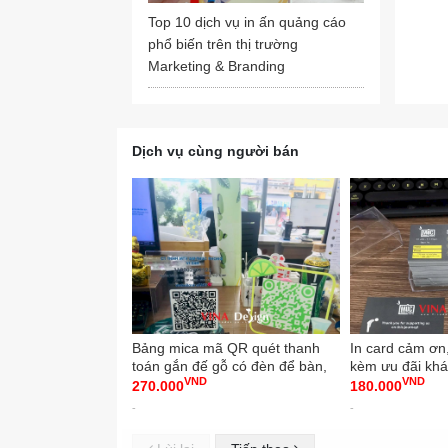
💯💯 X
Top 10 dịch vụ in ấn quảng cáo
phổ biến trên thị trường
Báo gi
Marketing & Branding
🔥 Cô
INKTS 
Skype
Dịch vụ cùng người bán
✅ Cô
🏡 Đị
📧 Em
🌏 Web
➡️ Za
📱 Ho
Bảng mica mã QR quét thanh
In card cảm ơn
Open:
toán gắn đế gỗ có đèn để bàn,
kèm ưu đãi khá
VND
VND
in UV lên mica trong -
2in1, in thẻ giấ
270.000
180.000
VINADESIGN
VINADESIGN
#inm
-
-
#inme