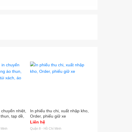
uangcao #InKTS #InKyThuatSo #VINADESIGN
in chuyển nhiệt,
In phiếu thu chi, xuất nhập kho,
Tem nhãn mác logo é
 thun, tạp dề,
Order, phiếu giữ xe
VND
, áo mưa,...
Liên hệ
500
 Minh
Quận 8 - Hồ Chí Minh
Quận Bình Tân - Hồ Chí M