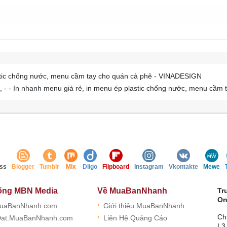
stic chống nước, menu cầm tay cho quán cà phê - VINADESIGN
- - In nhanh menu giá rẻ, in menu ép plastic chống nước, menu cầm
ss
Blogger
Tumblr
Mix
Diigo
Flipboard
Instagram
Vkontakte
Mewe
ống MBN Media
Về MuaBanNhanh
Tr
On
›
uaBanNhanh.com
Giới thiệu MuaBanNhanh
›
Ch
at.MuaBanNhanh.com
Liên Hệ Quảng Cáo
L3