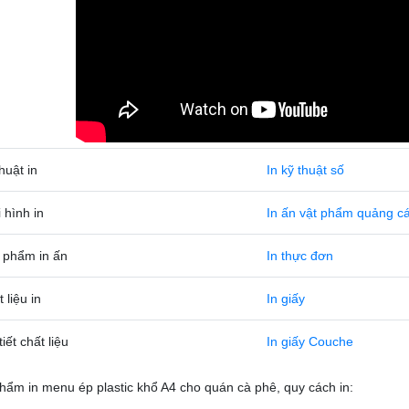
huật in
In kỹ thuật số
 hình in
In ấn vật phẩm quảng c
 phẩm in ấn
In thực đơn
 liệu in
In giấy
tiết chất liệu
In giấy Couche
hẩm in menu ép plastic khổ A4 cho quán cà phê, quy cách in: