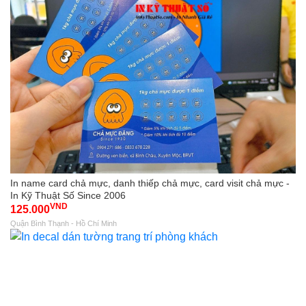
In name card chả mực, danh thiếp chả mực, card visit chả mực -
In Kỹ Thuật Số Since 2006
VND
125.000
Quận Bình Thạnh - Hồ Chí Minh