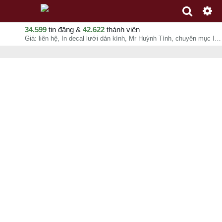
34.599
tin đăng &
42.622
thành viên
Giá: liên hệ, In decal lưới dán kính, Mr Huỳnh Tính, chuyên mục In ấn quảng cáo tại Quận Bình Thạnh - Hồ Chí Minh - 08-08-2026 20:21:32