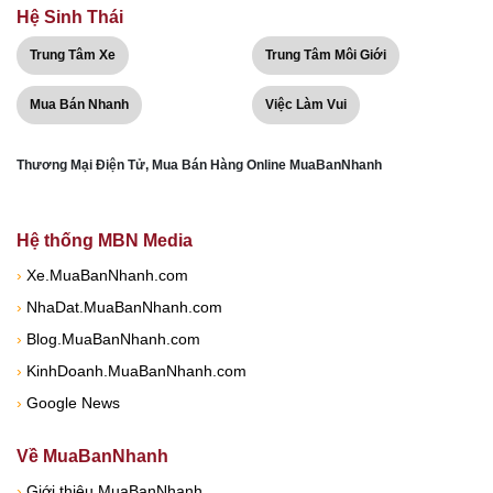
Hệ Sinh Thái
Trung Tâm Xe
Trung Tâm Môi Giới
Mua Bán Nhanh
Việc Làm Vui
Thương Mại Điện Tử, Mua Bán Hàng Online MuaBanNhanh
Hệ thống MBN Media
›
Xe.MuaBanNhanh.com
›
NhaDat.MuaBanNhanh.com
›
Blog.MuaBanNhanh.com
›
KinhDoanh.MuaBanNhanh.com
›
Google News
Về MuaBanNhanh
›
Giới thiệu MuaBanNhanh