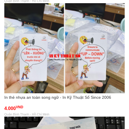
Quận Bình Thạnh - Hồ Chí Minh
In thẻ nhựa an toàn song ngữ - In Kỹ Thuật Số Since 2006
VND
4.000
Quận Bình Thạnh - Hồ Chí Minh