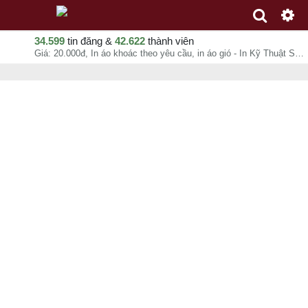
34.599
tin đăng &
42.622
thành viên
Giá: 20.000đ, In áo khoác theo yêu cầu, in áo gió - In Kỹ Thuật Số Since 2006, Ms Hạnh Dung, chuyên mục In ấn quảng cáo tại Quận Bình Thạnh - Hồ Chí Minh - 10-08-2026 09:53:14