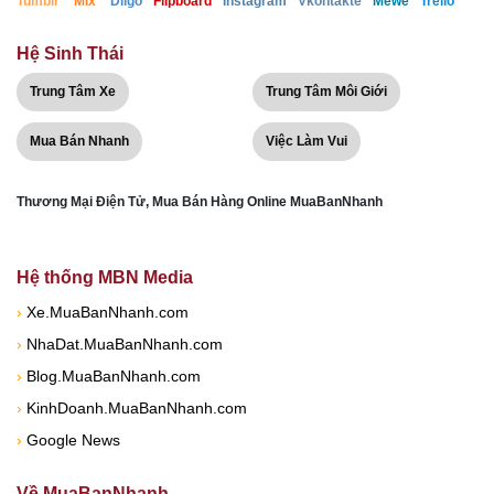
Tumblr
Mix
Diigo
Flipboard
Instagram
Vkontakte
Mewe
Trello
Hệ Sinh Thái
Trung Tâm Xe
Trung Tâm Môi Giới
Mua Bán Nhanh
Việc Làm Vui
Thương Mại Điện Tử, Mua Bán Hàng Online MuaBanNhanh
Hệ thống MBN Media
›
Xe.MuaBanNhanh.com
›
NhaDat.MuaBanNhanh.com
›
Blog.MuaBanNhanh.com
›
KinhDoanh.MuaBanNhanh.com
›
Google News
Về MuaBanNhanh