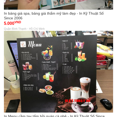
In bảng giá spa, bảng giá thẩm mỹ làm đẹp - In Kỹ Thuật Số
Since 2006
VND
5.000
Quận Bình Thạnh - Hồ Chí Minh
In Menu cầm tay tấm bồi quán cà phê - In Kỹ Thuật Số Since