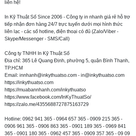
liên hệ!
In Kỹ Thuật Số Since 2006 - Công ty in nhanh giá rẻ hỗ trợ
tiếp nhận đơn hàng 24/7 trực tuyến dưới mọi hình thức
liên lạc - các số hotline, điện thoại có đủ (Zalo/Viber -
Skype/Messenger - SMS/Call)
Công ty TNHH In Kỹ Thuật Số
Địa chỉ: 365 Lê Quang Định, phường 5, quận Bình Thạnh,
TP.HCM
Email: innhanh@inkythuatso.com - in@inkythuatso.com
https://inkythuatso.com
https://muabannhanh.com/inkythuatso
https://www.facebook.com/InKyThuatSo/
https://zalo.me/4355688727875163729
Hotline: 0962 941 365 - 0964 657 365 - 0909 215 365 -
0906 961 365 - 0906 863 365 - 0901 189 365 - 0969 841
365 - 0901 180 365 - 0962 457 365 - 0909 357 365 - 09 09