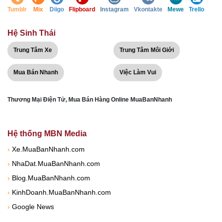
Tumblr
Mix
Diigo
Flipboard
Instagram
Vkontakte
Mewe
Trello
Hệ Sinh Thái
Trung Tâm Xe
Trung Tâm Môi Giới
Mua Bán Nhanh
Việc Làm Vui
Thương Mại Điện Tử, Mua Bán Hàng Online MuaBanNhanh
Hệ thống MBN Media
›
Xe.MuaBanNhanh.com
›
NhaDat.MuaBanNhanh.com
›
Blog.MuaBanNhanh.com
›
KinhDoanh.MuaBanNhanh.com
›
Google News