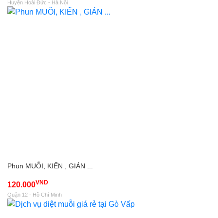
Huyện Hoài Đức - Hà Nội
Phun MUỖI, KIẾN , GIÁN ...
VND
120.000
Quận 12 - Hồ Chí Minh