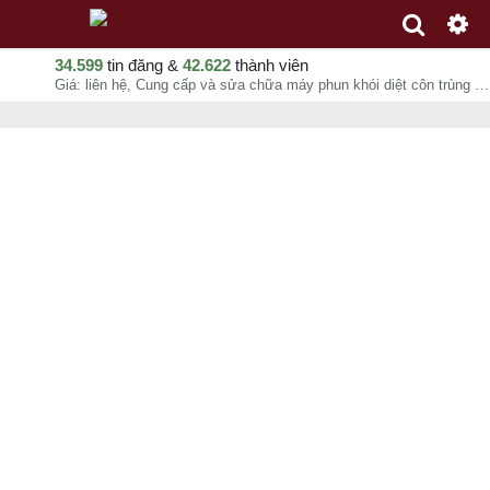
34.599
tin đăng &
42.622
thành viên
Giá: liên hệ, Cung cấp và sửa chữa máy phun khói diệt côn trùng mới và cũ, Lê Văn Thanh, chuyên mục Diệt côn trùng, diệt mối tại Quận Gò Vấp - Hồ Chí Minh - 09-08-2026 13:59:40