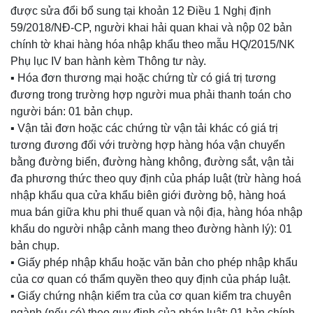
được sửa đổi bổ sung tại khoản 12 Điều 1 Nghị định
59/2018/NĐ-CP, người khai hải quan khai và nộp 02 bản
chính tờ khai hàng hóa nhập khẩu theo mẫu HQ/2015/NK
Phụ lục IV ban hành kèm Thông tư này.
▪️ Hóa đơn thương mại hoặc chứng từ có giá trị tương
đương trong trường hợp người mua phải thanh toán cho
người bán: 01 bản chụp.
▪️ Vận tải đơn hoặc các chứng từ vận tải khác có giá trị
tương đương đối với trường hợp hàng hóa vận chuyển
bằng đường biển, đường hàng không, đường sắt, vận tải
đa phương thức theo quy định của pháp luật (trừ hàng hoá
nhập khẩu qua cửa khẩu biên giới đường bộ, hàng hoá
mua bán giữa khu phi thuế quan và nội địa, hàng hóa nhập
khẩu do người nhập cảnh mang theo đường hành lý): 01
bản chụp.
▪️ Giấy phép nhập khẩu hoặc văn bản cho phép nhập khẩu
của cơ quan có thẩm quyền theo quy định của pháp luật.
▪️ Giấy chứng nhận kiểm tra của cơ quan kiểm tra chuyên
ngành (nếu có) theo quy định của pháp luật: 01 bản chính.