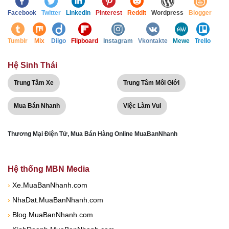
Facebook
Twitter
Linkedin
Pinterest
Reddit
Wordpress
Blogger
Tumblr
Mix
Diigo
Flipboard
Instagram
Vkontakte
Mewe
Trello
Hệ Sinh Thái
Trung Tâm Xe
Trung Tâm Môi Giới
Mua Bán Nhanh
Việc Làm Vui
Thương Mại Điện Tử, Mua Bán Hàng Online MuaBanNhanh
Hệ thống MBN Media
›
Xe.MuaBanNhanh.com
›
NhaDat.MuaBanNhanh.com
›
Blog.MuaBanNhanh.com