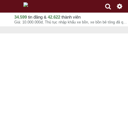
34.599
tin đăng &
42.622
thành viên
Giá: 10.000.000đ, Thủ tục nhập khẩu xe bồn, xe bồn bê tông đã qua sử dụng từ China, Anh Nghĩa, chuyên mục Dịch vụ xuất nhập khẩu tại - - 08-08-2026 20:26:59