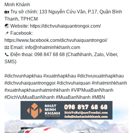
Minh Khánh
🏡 Trụ sở chính: 133 Nguyễn Cửu Vân, P.17, Quận Bình
Thạnh, TPHCM
🌏 Website: https://dichvuhaiquantrongoi.com/
📌 Facebook:
https://www.facebook.com/dichvuhaiquantrongoi/
📧 Email: info@nhatminhkhanh.com
📞 Điện thoại: 098 847 68 68 (ChatNhanh, Zalo, Viber,
SMS)
#dichvunhapkhau #xuatnhapkhau #dichvuxuatnhapkhau
#dichvuhaiquantronggoi #dichvuhaiquan #nhatminhkhanh
#xuatnhapkhaunhatminhkhanh #VIPMuaBanNhanh
#DichVuMuaBanNhanh #MuaBanNhanh #MBN