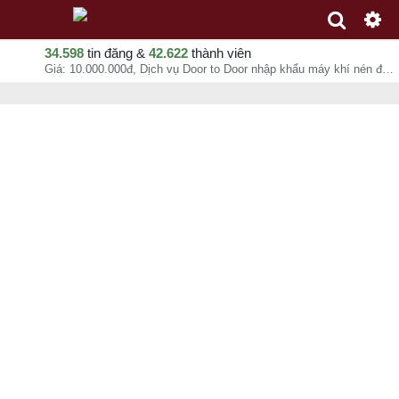
34.598
tin đăng &
42.622
thành viên
Giá: 10.000.000đ, Dịch vụ Door to Door nhập khẩu máy khí nén động cơ điện, diezel, xăng China, Korea, Japan, Anh Nghĩa, chuyên mục Dịch vụ xuất nhập khẩu tại - - 07-08-2026 23:40:33