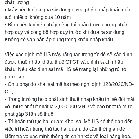
chất lượng
▪️ Máy nén khí đã qua sử dụng được phép nhập khẩu nếu
tuổi thiết bị không quá 10 năm
▪️ Bình nén khí nếu nhập riêng thì phải được chứng nhận
hợp quy và công bố hợp quy trước khi đưa ra sử dụng.
Không có văn bản áp dụng trong khâu nhập khẩu.
Việc xác định mã HS máy rất quan trọng từ đó sẽ xác định
được thuế nhập khẩu, thuế GTGT và chính sách nhập
khẩu. Nếu xác định sai mã HS sẽ mang lại những rủi ro
phức tạp:
▪️ Chịu phạt do khai sai mã hs theo nghị định 128/2020/NĐ-
CP;
▪️ Trong trường hợp phát sinh thuế nhập khẩu thì sẽ đối mặt
với mức phát ít nhất là 2,000,000 VND và cao nhất là mức
phạt gấp 3 lần số thuế.
▪️ Trì hoãn thủ tục hải quan: Khai sai Mã HS có thể dẫn đến
việc trì hoãn trong thủ tục hải quan, do cần thời gian để
kiểm tra và xác minh thông tin chính xác về loại hàng hóa.