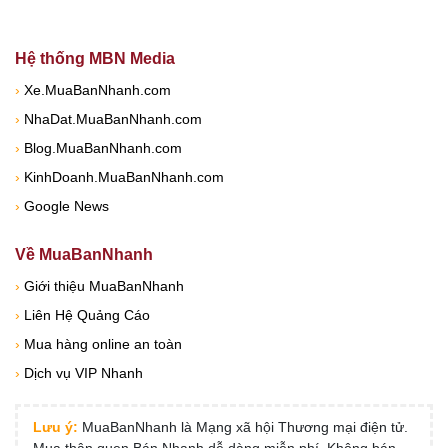
Hệ thống MBN Media
›
Xe.MuaBanNhanh.com
›
NhaDat.MuaBanNhanh.com
›
Blog.MuaBanNhanh.com
›
KinhDoanh.MuaBanNhanh.com
›
Google News
Về MuaBanNhanh
›
Giới thiệu MuaBanNhanh
›
Liên Hệ Quảng Cáo
›
Mua hàng online an toàn
›
Dịch vụ VIP Nhanh
Lưu ý:
MuaBanNhanh là Mạng xã hội Thương mại điện tử.
Mua thân quen Bán Nhanh dễ dàng miễn phí. Không bán