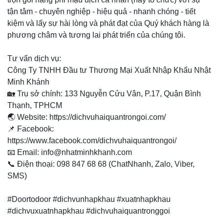
tận tâm - chuyên nghiệp - hiệu quả - nhanh chóng - tiết
kiệm và lấy sự hài lòng và phát đạt của Quý khách hàng là
phương châm và tương lai phát triển của chúng tôi.
Tư vấn dịch vụ:
Công Ty TNHH Đầu tư Thương Mại Xuất Nhập Khẩu Nhật
Minh Khánh
🏡 Trụ sở chính: 133 Nguyễn Cửu Vân, P.17, Quận Bình
Thạnh, TPHCM
🌏 Website: https://dichvuhaiquantrongoi.com/
📌 Facebook:
https://www.facebook.com/dichvuhaiquantrongoi/
📧 Email: info@nhatminhkhanh.com
📞 Điện thoại: 098 847 68 68 (ChatNhanh, Zalo, Viber,
SMS)
#Doortodoor #dichvunhapkhau #xuatnhapkhau
#dichvuxuatnhapkhau #dichvuhaiquantronggoi