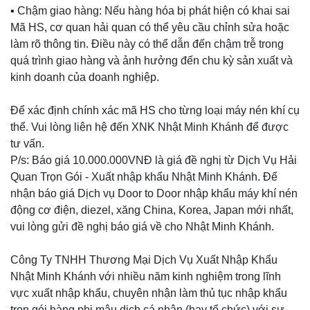
▪️ Chậm giao hàng: Nếu hàng hóa bị phát hiện có khai sai
Mã HS, cơ quan hải quan có thể yêu cầu chỉnh sửa hoặc
làm rõ thông tin. Điều này có thể dẫn đến chậm trễ trong
quá trình giao hàng và ảnh hưởng đến chu kỳ sản xuất và
kinh doanh của doanh nghiệp.
Để xác định chính xác mã HS cho từng loại máy nén khí cụ
thể. Vui lòng liên hệ đến XNK Nhật Minh Khánh để được
tư vấn.
P/s: Báo giá 10.000.000VNĐ là giá đề nghị từ Dịch Vụ Hải
Quan Trọn Gói - Xuất nhập khẩu Nhật Minh Khánh. Để
nhận báo giá Dịch vụ Door to Door nhập khẩu máy khí nén
động cơ điện, diezel, xăng China, Korea, Japan mới nhất,
vui lòng gửi đề nghị báo giá về cho Nhật Minh Khánh.
Công Ty TNHH Thương Mại Dịch Vụ Xuất Nhập Khẩu
Nhật Minh Khánh với nhiều năm kinh nghiệm trong lĩnh
vực xuất nhập khẩu, chuyên nhận làm thủ tục nhập khẩu
trọn gói hàng phi mậu dịch cá nhân (hay tổ chức) với sự