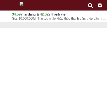
34.597
tin đăng &
42.622
thành viên
Giá: 10.000.000đ, Thủ tục nhập khẩu thép thanh vằn, thép gân, thép cốt bê tông, thép thanh tròn trơn từ Trung Quốc, Anh Nghĩa, chuyên mục Dịch vụ xuất nhập khẩu tại - - 06-08-2026 18:21:43