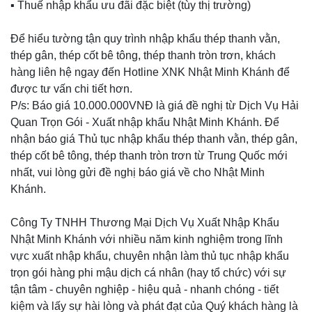
▪️ Thuế nhập khẩu ưu đãi đặc biệt (tùy thị trường)
Để hiểu tường tận quy trình nhập khẩu thép thanh vằn,
thép gân, thép cốt bê tông, thép thanh tròn trơn, khách
hàng liên hệ ngay đến Hotline XNK Nhật Minh Khánh để
được tư vấn chi tiết hơn.
P/s: Báo giá 10.000.000VNĐ là giá đề nghị từ Dịch Vụ Hải
Quan Trọn Gói - Xuất nhập khẩu Nhật Minh Khánh. Để
nhận báo giá Thủ tục nhập khẩu thép thanh vằn, thép gân,
thép cốt bê tông, thép thanh tròn trơn từ Trung Quốc mới
nhất, vui lòng gửi đề nghị báo giá về cho Nhật Minh
Khánh.
Công Ty TNHH Thương Mại Dịch Vụ Xuất Nhập Khẩu
Nhật Minh Khánh với nhiều năm kinh nghiệm trong lĩnh
vực xuất nhập khẩu, chuyên nhận làm thủ tục nhập khẩu
trọn gói hàng phi mậu dịch cá nhân (hay tổ chức) với sự
tận tâm - chuyên nghiệp - hiệu quả - nhanh chóng - tiết
kiệm và lấy sự hài lòng và phát đạt của Quý khách hàng là