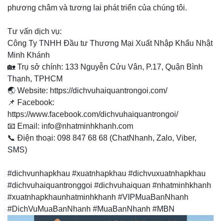
phương châm và tương lai phát triển của chúng tôi.
Tư vấn dịch vụ:
Công Ty TNHH Đầu tư Thương Mại Xuất Nhập Khẩu Nhật
Minh Khánh
🏡 Trụ sở chính: 133 Nguyễn Cửu Vân, P.17, Quận Bình
Thạnh, TPHCM
🌏 Website: https://dichvuhaiquantrongoi.com/
📌 Facebook:
https://www.facebook.com/dichvuhaiquantrongoi/
📧 Email: info@nhatminhkhanh.com
📞 Điện thoại: 098 847 68 68 (ChatNhanh, Zalo, Viber,
SMS)
#dichvunhapkhau #xuatnhapkhau #dichvuxuatnhapkhau
#dichvuhaiquantronggoi #dichvuhaiquan #nhatminhkhanh
#xuatnhapkhaunhatminhkhanh #VIPMuaBanNhanh
#DichVuMuaBanNhanh #MuaBanNhanh #MBN