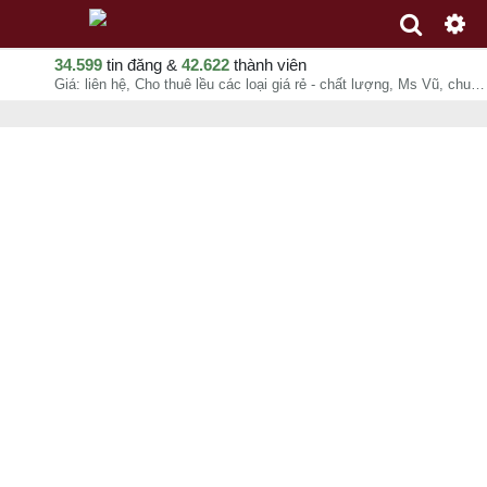
34.599
tin đăng &
42.622
thành viên
Giá: liên hệ, Cho thuê lều các loại giá rẻ - chất lượng, Ms Vũ, chuyên mục Dịch vụ khác tại Vũng Tàu - Bà Rịa-Vũng Tàu - 08-08-2026 12:15:16