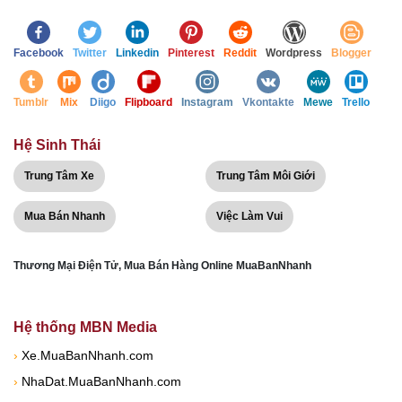
Facebook
Twitter
Linkedin
Pinterest
Reddit
Wordpress
Blogger
Tumblr
Mix
Diigo
Flipboard
Instagram
Vkontakte
Mewe
Trello
Hệ Sinh Thái
Trung Tâm Xe
Trung Tâm Môi Giới
Mua Bán Nhanh
Việc Làm Vui
Thương Mại Điện Tử, Mua Bán Hàng Online MuaBanNhanh
Hệ thống MBN Media
›
Xe.MuaBanNhanh.com
›
NhaDat.MuaBanNhanh.com