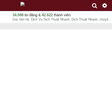
34.598
tin đăng &
42.622
thành viên
Giá: liên hệ, Dịch Vụ Dịch Thuật Nhanh, Dịch Thuật Nhanh, chuyên mục Dịch thuật, Biên dịch, Phiên dịch tại Quận 1 - Hồ Chí Minh - 08-08-2026 02:09:33