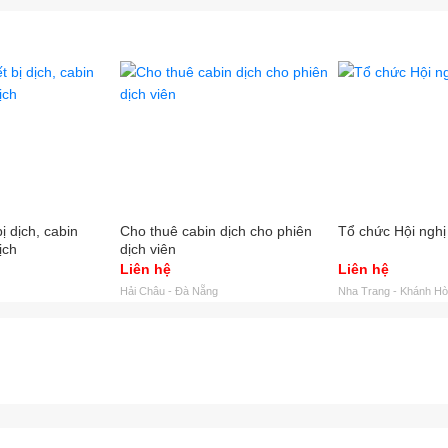
 nên chọn Danang Events là đơn vị tổ chức hội nghị, sự kiện trọn gói?
tác hậu cần cho các hội nghị quốc tế đòi hỏi nhà tổ chức phải tỉ mỉ, c
ầu hay phản hồi từ phía các đại biểu tham dự và các nhà tài trợ. Dan
sự chăm sóc sự kiện nhiều kinh nghiệm hỗ trợ khách hàng
thiết bị phục vụ hội nghị hiện đại
ật viên âm thanh, ánh sáng lành nghề túc trực 24/7 tại hội nghị
ình thanh toán, quyết toán linh hoạt
ị dịch, cabin
Cho thuê cabin dịch cho phiên
Tổ chức Hội nghị
ịch
dịch viên
Liên hệ
Liên hệ
Hải Châu - Đà Nẵng
Nha Trang - Khánh H