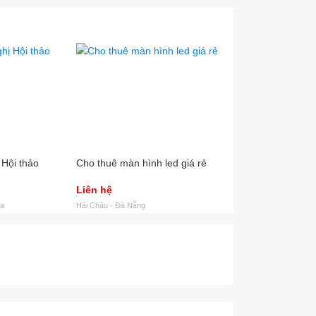
hi tiết khi lên kế hoạch và theo dõi sát sao những
ang Events sẽ mang đến cho Quý khách:
 Hội thảo
Cho thuê màn hình led giá rẻ
Liên hệ
òa
Hải Châu - Đà Nẵng