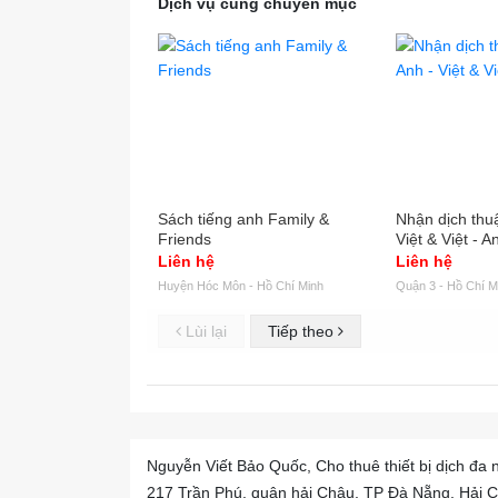
Dịch vụ cùng chuyên mục
Sách tiếng anh Family &
Nhận dịch thu
Friends
Việt & Việt - A
Liên hệ
Liên hệ
Huyện Hóc Môn - Hồ Chí Minh
Quận 3 - Hồ Chí M
Lùi lại
Tiếp theo
Nguyễn Viết Bảo Quốc, Cho thuê thiết bị dịch đa
217 Trần Phú, quận hải Châu, TP Đà Nẵng, Hải Ch