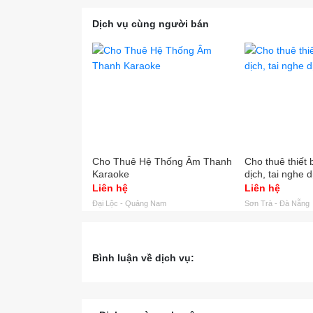
Vì sao
Dịch vụ cùng người bán
Công 
yêu c
Nhân 
Trang 
Kỹ thu
Quy tr
Cho Thuê Hệ Thống Âm Thanh
Cho thuê thiết b
Karaoke
dịch, tai nghe d
Liên hệ
Liên hệ
Đại Lộc - Quảng Nam
Sơn Trà - Đà Nẵng
Bình luận về dịch vụ: