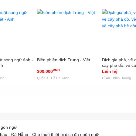
ật song ngữ Anh -
Biên phiên dịch Trung - Việt
Dịch gia phả, vẽ 
nh
cây phả đồ, vẽ câ
VND
cây phả hệ dòng 
300.000
Liên hệ
inh
Quận 3 - Hồ Chí Minh
Dĩ An - Bình Dương
 ngôn ngữ
âu - Đà Nẵng - Cho thuê thiết bị dịch đa ngôn ngữ