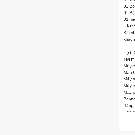
01 Bộ
01 Bộ 
02 mi
Hệ thố
Khi n
khách
Hệ th
Tivi m
Máy c
Màn C
Máy t
Máy in
Máy ph
Banner
Bảng f
Cho t
Micro 