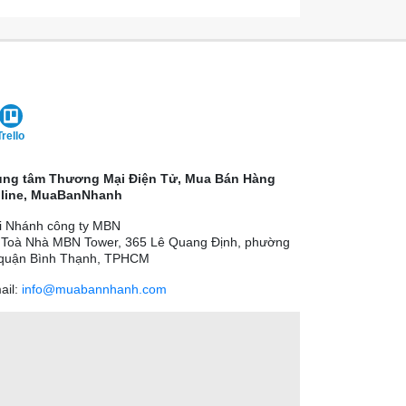
Trello
ung tâm Thương Mại Điện Tử, Mua Bán Hàng
line, MuaBanNhanh
i Nhánh công ty MBN
 Toà Nhà MBN Tower, 365 Lê Quang Định, phường
 quận Bình Thạnh, TPHCM
ail:
info@muabannhanh.com