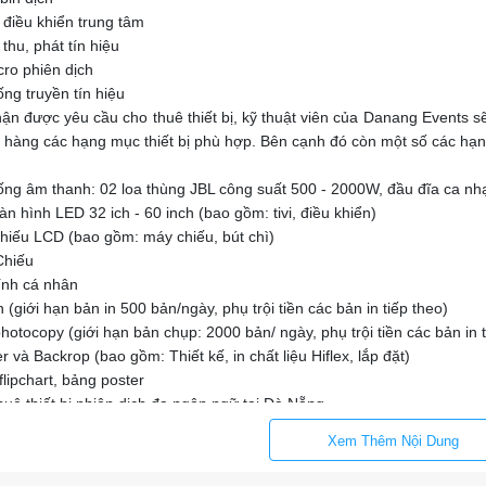
 điều khiển trung tâm
thu, phát tín hiệu
cro phiên dịch
ng truyền tín hiệu
hận được yêu cầu cho thuê thiết bị, kỹ thuật viên của Danang Events sẽ
 hàng các hạng mục thiết bị phù hợp. Bên cạnh đó còn một số các hạn
ống âm thanh: 02 loa thùng JBL công suất 500 - 2000W, đầu đĩa ca nhạ
àn hình LED 32 ich - 60 inch (bao gồm: tivi, điều khiển)
hiếu LCD (bao gồm: máy chiếu, bút chì)
hiếu
ính cá nhân
 (giới hạn bản in 500 bản/ngày, phụ trội tiền các bản in tiếp theo)
otocopy (giới hạn bản chụp: 2000 bản/ ngày, phụ trội tiền các bản in 
 và Backrop (bao gồm: Thiết kế, in chất liệu Hiflex, lắp đặt)
lipchart, bảng poster
huê thiết bị phiên dịch đa ngôn ngữ tại Đà Nẵng
Xem Thêm Nội Dung
cổ ngỗng, laptop hiện đại phục vụ tổ chức hội nghị