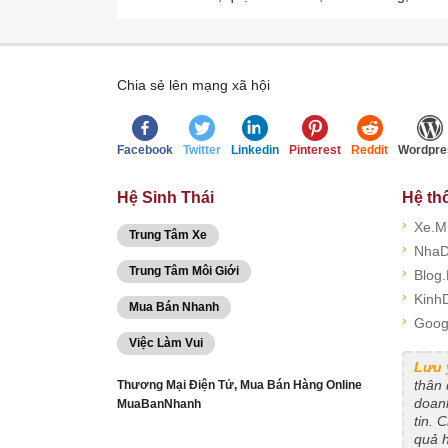
Chia sẻ lên mạng xã hội
Facebook
Twitter
Linkedin
Pinterest
Reddit
Wordpre
Hệ Sinh Thái
Hệ th
›
Xe.M
Trung Tâm Xe
›
NhaD
Trung Tâm Môi Giới
›
Blog
›
Kinh
Mua Bán Nhanh
›
Goog
Việc Làm Vui
Lưu 
thân
Thương Mại Điện Tử, Mua Bán Hàng Online
doanh
MuaBanNhanh
tin. 
quả 