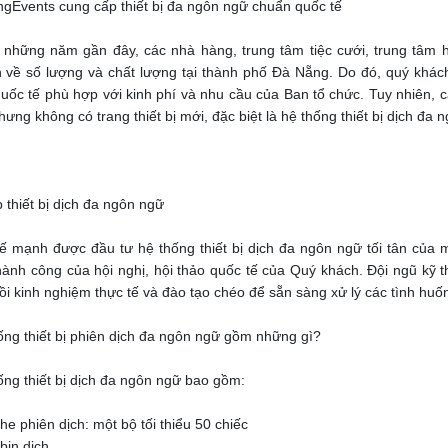
gEvents cung cấp thiết bị đa ngôn ngữ chuẩn quốc tế
 những năm gần đây, c­ác nhà hàng, trung tâm tiệc cưới, trung tâm h
 về số lượng và chất lượng tại thành phố Đà Nẵng. Do đó, quý khác
quốc tế phù hợp với kinh phí và nhu cầu của Ban tổ chức. Tuy nhiên,
ưng không có trang thiết bị mới, đặc biệt là hệ thống thiết bị dịch đa 
 thiết bị dịch đa ngôn ngữ
hế mạnh được đầu tư hệ thống thiết bị dịch đa ngôn ngữ tối tân củ
hành công của hội nghị, hội thảo quốc tế của Quý khách. Đội ngũ kỹ
ồi kinh nghiệm thực tế và đào tạo chéo để sẵn sàng xử lý các tình huống
ống thiết bị phiên dịch đa ngôn ngữ gồm những gì?
ống thiết bị dịch đa ngôn ngữ bao gồm:
he phiên dịch: một bộ tối thiểu 50 chiếc
bin dịch