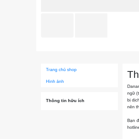
Trang chủ shop
Th
Hình ảnh
Danan
ngữ (t
bị dị
Thông tin hữu ích
nên t
Bạn đ
hotli