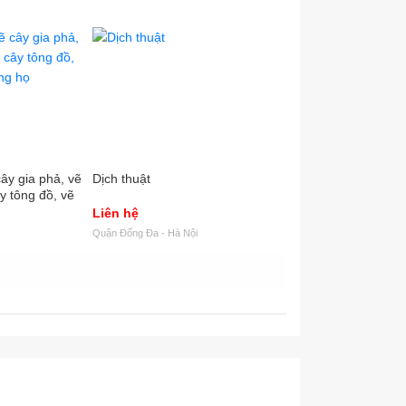
cây gia phả, vẽ
Dịch thuật
Dịch thuật Uy tín, gi
y tông đồ, vẽ
bản, Tài liệu chuyê
họ
Liên hệ
Liên hệ
Quận Đống Đa - Hà Nội
Thái Nguyên - Thái Nguyê