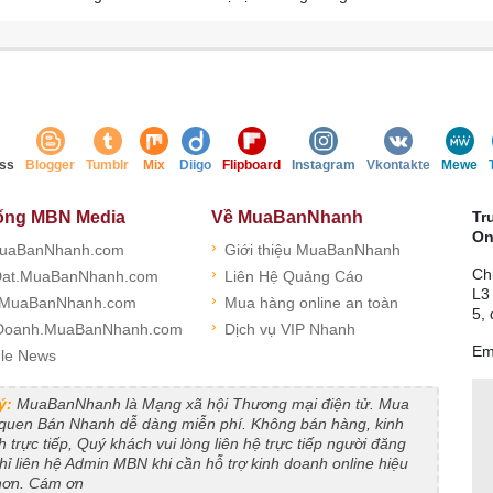
ss
Blogger
Tumblr
Mix
Diigo
Flipboard
Instagram
Vkontakte
Mewe
ống MBN Media
Về MuaBanNhanh
Tr
On
›
uaBanNhanh.com
Giới thiệu MuaBanNhanh
›
Ch
at.MuaBanNhanh.com
Liên Hệ Quảng Cáo
L3
›
.MuaBanNhanh.com
Mua hàng online an toàn
5,
›
Doanh.MuaBanNhanh.com
Dịch vụ VIP Nhanh
Em
le News
ý:
MuaBanNhanh là Mạng xã hội Thương mại điện tử. Mua
 quen Bán Nhanh dễ dàng miễn phí. Không bán hàng, kinh
 trực tiếp, Quý khách vui lòng liên hệ trực tiếp người đăng
Chỉ liên hệ Admin MBN khi cần hỗ trợ kinh doanh online hiệu
hơn. Cám ơn