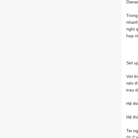
Danan
Trong
nhanh
nghị 
họp nh
Set up
Với t
nên t
trau d
Hệ th
Hệ th
Tai ng
01 Ca