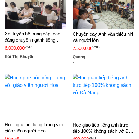
Xét tuyển hệ trung cấp, cao
Chuyên dạy Anh văn thiếu nhi
đẳng chuyên ngành tiếng
và người lớn
Trung Quốc
VND
VND
6.000.000
2.500.000
Bùi Thị Khuyên
Quang
-
-
Học nghe nói tiếng Trung với
Học giao tiếp tiếng anh trực
giáo viên người Hoa
tiếp 100% không sách vở Đà
Nẵng
VND
Liên hệ