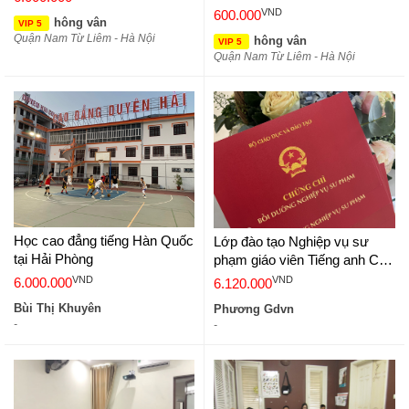
VND
600.000
hông vân
VIP 5
Quận Nam Từ Liêm - Hà Nội
hông vân
VIP 5
Quận Nam Từ Liêm - Hà Nội
Học cao đẳng tiếng Hàn Quốc
Lớp đào tạo Nghiệp vụ sư
tại Hải Phòng
phạm giáo viên Tiếng anh Cấp
1,2,3
VND
VND
6.000.000
6.120.000
Bùi Thị Khuyên
Phương Gdvn
-
-