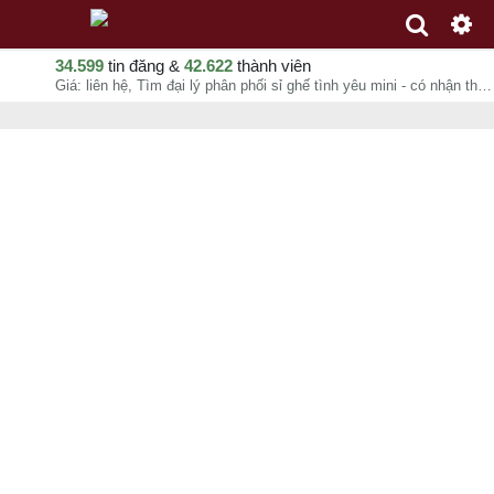
34.599
tin đăng &
42.622
thành viên
Giá: liên hệ, Tìm đại lý phân phối sỉ ghế tình yêu mini - có nhận thiết kế bỏ sỉ theo yêu cầu, Ngọc Mai, chuyên mục Tư vấn hướng dẫn tại Huyện Hóc Môn - Hồ Chí Minh - 08-08-2026 11:30:51