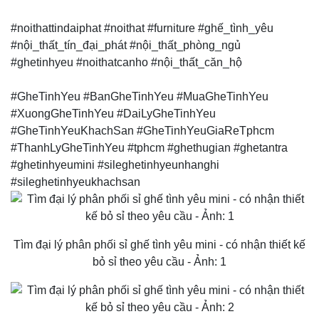
#noithattindaiphat #noithat #furniture #ghế_tình_yêu
#nội_thất_tín_đại_phát #nội_thất_phòng_ngủ
#ghetinhyeu #noithatcanho #nội_thất_căn_hộ
#GheTinhYeu #BanGheTinhYeu #MuaGheTinhYeu
#XuongGheTinhYeu #DaiLyGheTinhYeu
#GheTinhYeuKhachSan #GheTinhYeuGiaReTphcm
#ThanhLyGheTinhYeu #tphcm #ghethugian #ghetantra
#ghetinhyeumini #sileghetinhyeunhanghi
#sileghetinhyeukhachsan
Tìm đại lý phân phối sỉ ghế tình yêu mini - có nhận thiết kế
bỏ sỉ theo yêu cầu - Ảnh: 1