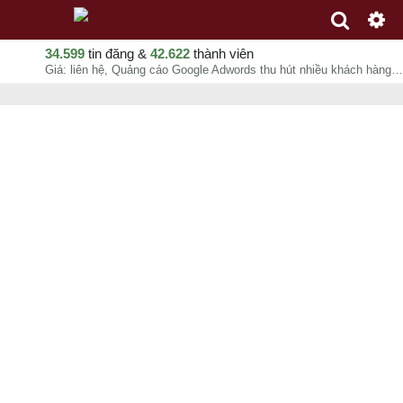
34.599
tin đăng &
42.622
thành viên
Giá: liên hệ, Quảng cáo Google Adwords thu hút nhiều khách hàng hơn, Thương Mại , chuyên mục Tư vấn hướng dẫn tại Quận Bình Thạnh - Hồ Chí Minh - 08-08-2026 18:31:24