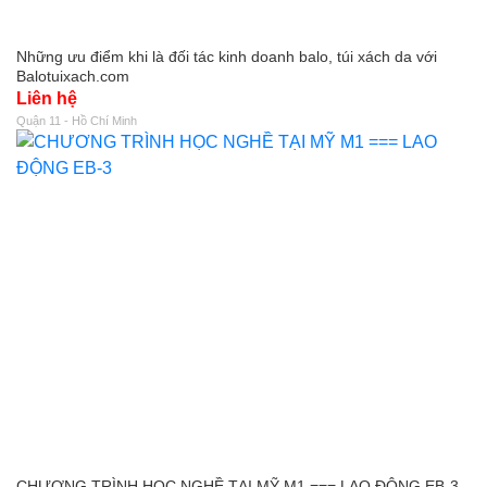
Những ưu điểm khi là đối tác kinh doanh balo, túi xách da với
Balotuixach.com
Liên hệ
Quận 11 - Hồ Chí Minh
CHƯƠNG TRÌNH HỌC NGHỀ TẠI MỸ M1 === LAO ĐỘNG EB-3