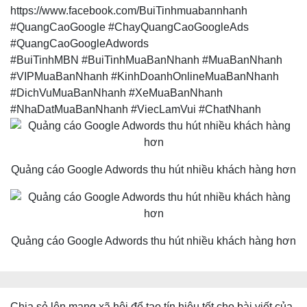
https://www.facebook.com/BuiTinhmuabannhanh
#QuangCaoGoogle #ChayQuangCaoGoogleAds
#QuangCaoGoogleAdwords
#BuiTinhMBN #BuiTinhMuaBanNhanh #MuaBanNhanh
#VIPMuaBanNhanh #KinhDoanhOnlineMuaBanNhanh
#DichVuMuaBanNhanh #XeMuaBanNhanh
#NhaDatMuaBanNhanh #ViecLamVui #ChatNhanh
Quảng cáo Google Adwords thu hút nhiều khách hàng hơn
Quảng cáo Google Adwords thu hút nhiều khách hàng hơn
Chia sẻ lên mạng xã hội để tạo tín hiệu tốt cho bài viết của