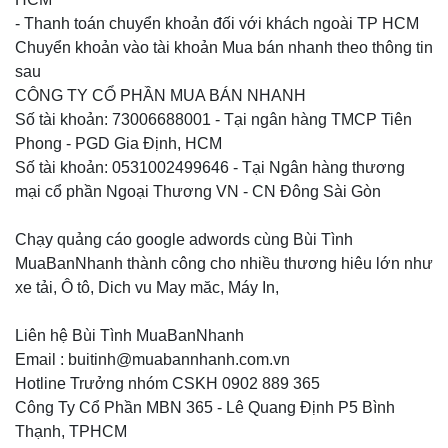
- Thanh toán chuyển khoản đối với khách ngoài TP HCM
Chuyển khoản vào tài khoản Mua bán nhanh theo thông tin
sau
CÔNG TY CỔ PHẦN MUA BÁN NHANH
Số tài khoản: 73006688001 - Tại ngân hàng TMCP Tiên
Phong - PGD Gia Định, HCM
Số tài khoản: 0531002499646 - Tại Ngân hàng thương
mại cổ phần Ngoại Thương VN - CN Đông Sài Gòn
Chạy quảng cáo google adwords cùng Bùi Tình
MuaBanNhanh thành công cho nhiều thương hiêu lớn như
xe tải, Ô tô, Dich vu May măc, Máy In,
Liên hệ Bùi Tình MuaBanNhanh
Email : buitinh@muabannhanh.com.vn
Hotline Trưởng nhóm CSKH 0902 889 365
Công Ty Cổ Phần MBN 365 - Lê Quang Định P5 Bình
Thạnh, TPHCM