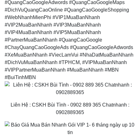
#QuangCaoGoogleAdwords #QuangCaoGoogleMaps
#DichVuQuangCaoOnline #QuangCaoGoogleShopping
#WebNhanhMienPhi #VIP1MuaBanNhanh
#VIP2MuaBanNhanh #VIP3MuaBanNhanh
#VIP4MuaBanNhanh #VIP5MuaBanNhanh
#PartnerMuaBanNhanh #QuangCaoGoogle
#ChayQuangCaoGoogleAds #QuangCaoGoogleAdwords
#XeMuaBanNhanh #ViecLamVui #NhaDatMuaBanNhanh
#DichVuMuaBanNhanh #TPHCM, #VIPMuaBanNhanh
#VIPPartnerMuaBanNhanh #MuaBanNhanh #MBN
#BuiTinhMBN
Liên Hệ : CSKH Bùi Tình - 0902 889 365 Chatnhanh :
0902889365