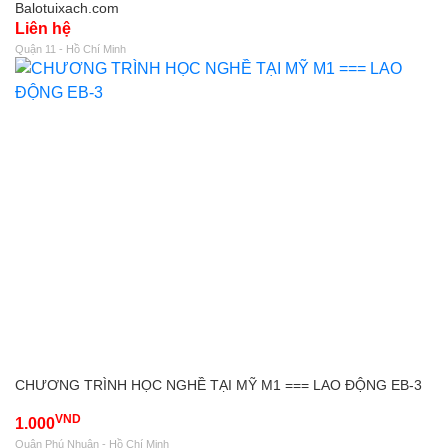
Balotuixach.com
Liên hệ
Quận 11 - Hồ Chí Minh
CHƯƠNG TRÌNH HỌC NGHỀ TẠI MỸ M1 === LAO ĐỘNG EB-3
VND
1.000
Quận Phú Nhuận - Hồ Chí Minh