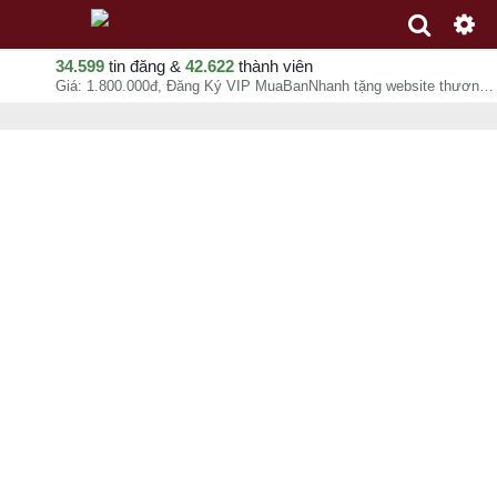
34.599
tin đăng &
42.622
thành viên
Giá: 1.800.000đ, Đăng Ký VIP MuaBanNhanh tặng website thương hiệu, Thương Mại , chuyên mục Tư vấn hướng dẫn tại Quận Bình Thạnh - Hồ Chí Minh - 09-08-2026 00:15:29