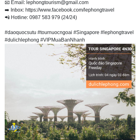
📧 Email: lephongtourism@gmail.com
➡️ Inbox: https://www.facebook.com/lephongtravel
📲 Hotline: 0987 583 979 (24/24)
#daoquocsutu #tournuocngoai #Singapore #lephongtravel
#dulichlephong #VIPMuaBanNhanh