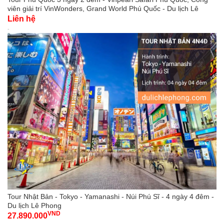
viên giải trí VinWonders, Grand World Phú Quốc - Du lịch Lê
Phong
Liên hệ
-
Tour Nhật Bản - Tokyo - Yamanashi - Núi Phú Sĩ - 4 ngày 4 đêm -
Du lịch Lê Phong
VND
27.890.000