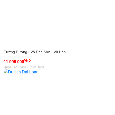
Tương Dương - Võ Đan Sơn - Vũ Hán
VND
11.999.000
Quận Bình Thạnh - Hồ Chí Minh