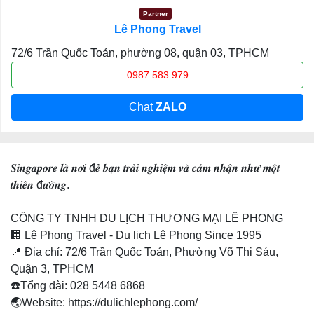
Partner
Lê Phong Travel
72/6 Trần Quốc Toản, phường 08, quận 03, TPHCM
0987 583 979
Chat
ZALO
𝑺𝒊𝒏𝒈𝒂𝒑𝒐𝒓𝒆 𝒍𝒂̀ 𝒏𝒐̛𝒊 đ𝒆̂̉ 𝒃𝒂̣𝒏 𝒕𝒓𝒂̉𝒊 𝒏𝒈𝒉𝒊𝒆̣̂𝒎 𝒗𝒂̀ 𝒄𝒂̉𝒎 𝒏𝒉𝒂̣̂𝒏 𝒏𝒉𝒖̛ 𝒎𝒐̣̂𝒕
𝒕𝒉𝒊𝒆̂𝒏 đ𝒖̛𝒐̛̀𝒏𝒈.
CÔNG TY TNHH DU LỊCH THƯƠNG MẠI LÊ PHONG
🏢 Lê Phong Travel - Du lịch Lê Phong Since 1995
📍 Địa chỉ: 72/6 Trần Quốc Toản, Phường Võ Thị Sáu,
Quận 3, TPHCM
☎️Tổng đài: 028 5448 6868
🌏Website: https://dulichlephong.com/