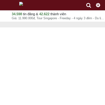
34.598
tin đăng &
42.622
thành viên
Giá: 11.990.000đ, Tour Singapore - Freeday - 4 ngày 3 đêm - Du lịch Lê Phong, Lê Phong Travel, chuyên mục Tour du lịch nước ngoài tại - - 07-08-2026 15:35:21