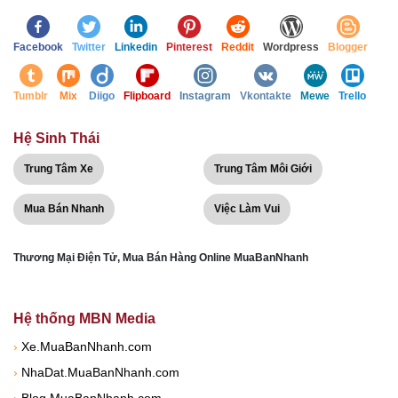
Facebook
Twitter
Linkedin
Pinterest
Reddit
Wordpress
Blogger
Tumblr
Mix
Diigo
Flipboard
Instagram
Vkontakte
Mewe
Trello
Hệ Sinh Thái
Trung Tâm Xe
Trung Tâm Môi Giới
Mua Bán Nhanh
Việc Làm Vui
Thương Mại Điện Tử, Mua Bán Hàng Online MuaBanNhanh
Hệ thống MBN Media
›
Xe.MuaBanNhanh.com
›
NhaDat.MuaBanNhanh.com
›
Blog.MuaBanNhanh.com