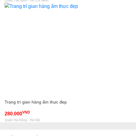
Quận Tân Bình - Hồ Chí Minh
Trang trí gian hàng ẩm thực đẹp
VND
280.000
Quận Hà Đông - Hà Nội