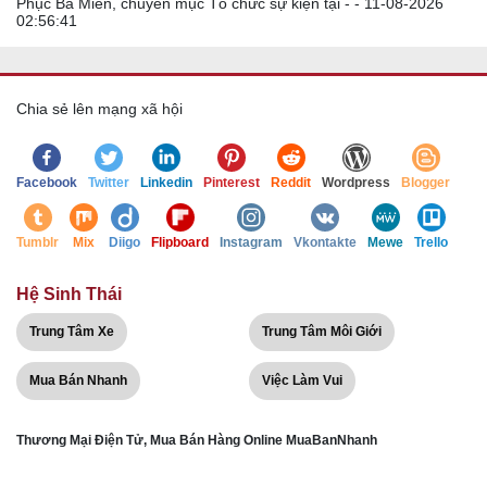
Phục Ba Miền, chuyên mục Tổ chức sự kiện tại - - 11-08-2026
02:56:41
Chia sẻ lên mạng xã hội
Facebook
Twitter
Linkedin
Pinterest
Reddit
Wordpress
Blogger
Tumblr
Mix
Diigo
Flipboard
Instagram
Vkontakte
Mewe
Trello
Hệ Sinh Thái
Trung Tâm Xe
Trung Tâm Môi Giới
Mua Bán Nhanh
Việc Làm Vui
Thương Mại Điện Tử, Mua Bán Hàng Online MuaBanNhanh