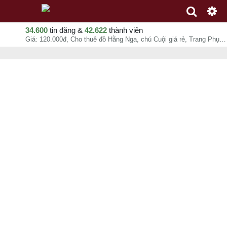
34.600
tin đăng &
42.622
thành viên
Giá: 120.000đ, Cho thuê đồ Hằng Nga, chú Cuội giá rẻ, Trang Phục Ba Miền, chuyên mục Tổ chức sự kiện tại - - 11-08-2026 02:56:41