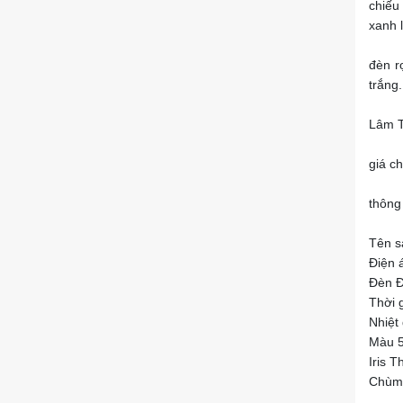
chiếu
xanh 
đèn r
trắng.
Lâm T
giá c
thông 
Tên 
Điện 
Đèn 
Thời 
Nhiệt
Màu 5
Iris T
Chùm 