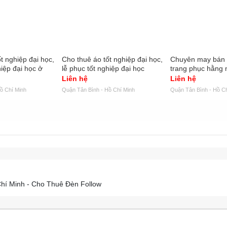
t nghiệp đại học,
Cho thuê áo tốt nghiệp đại học,
Chuyên may bán 
hiệp đại học ở
lễ phục tốt nghiệp đại học
trang phục hằng 
Liên hệ
Liên hệ
ồ Chí Minh
Quận Tân Bình - Hồ Chí Minh
Quận Tân Bình - Hồ Ch
Chí Minh - Cho Thuê Đèn Follow