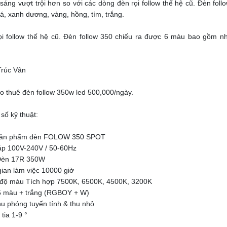
 sáng vượt trội hơn so với các dòng đèn rọi follow thế hệ cũ. Đèn f
lá, xanh dương, vàng, hồng, tím, trắng.
ọi follow thế hệ cũ. Đèn follow 350 chiếu ra được 6 màu bao gồm n
rúc Vân
ho thuê đèn follow 350w led 500,000/ngày.
số kỹ thuật:
sản phẩm đèn FOLOW 350 SPOT
áp 100V-240V / 50-60Hz
Đèn 17R 350W
gian làm việc 10000 giờ
 độ màu Tích hợp 7500K, 6500K, 4500K, 3200K
 màu + trắng (RGBOY + W)
hu phóng tuyến tính & thu nhỏ
tia 1-9 °