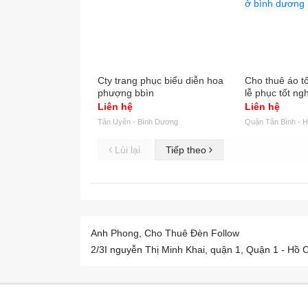
Cty trang phục biểu diễn hoa
Cho thuê áo tố
phượng bbìn
lễ phục tốt ng
bình dương
Liên hệ
Liên hệ
Tân Uyên - Bình Dương
Quận Tân Bình - H
Lùi lại
Tiếp theo
Anh Phong, Cho Thuê Đèn Follow
2/3I nguyễn Thị Minh Khai, quận 1, Quận 1 - Hồ 