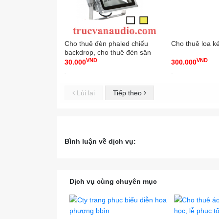
Cho thuê đèn phaled chiếu
Cho thuê loa ké
backdrop, cho thuê đèn sân
VND
VND
khấu
30.000
300.000
-
-
Lùi lại
Tiếp theo
Bình luận về dịch vụ:
Dịch vụ cùng chuyên mục