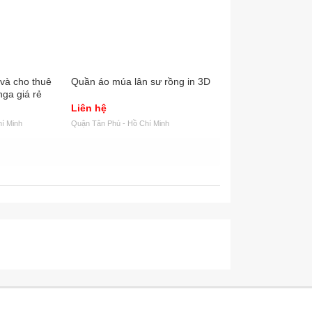
và cho thuê
Quần áo múa lân sư rồng in 3D
Mascot pikachu,may
nga giá rẻ
thuê các loại mascot
VND
Liên hệ
3.500.000
í Minh
Quận Tân Phú - Hồ Chí Minh
Quận Gò Vấp - Hồ Chí Min