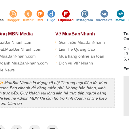
ss
Blogger
Tumblr
Mix
Diigo
Flipboard
Instagram
Vkontakte
Mewe
ống MBN Media
Về MuaBanNhanh
Tr
On
›
uaBanNhanh.com
Giới thiệu MuaBanNhanh
›
Ch
at.MuaBanNhanh.com
Liên Hệ Quảng Cáo
L3
›
.MuaBanNhanh.com
Mua hàng online an toàn
5,
›
Doanh.MuaBanNhanh.com
Dịch vụ VIP Nhanh
Em
le News
ý:
MuaBanNhanh là Mạng xã hội Thương mại điện tử. Mua
 quen Bán Nhanh dễ dàng miễn phí. Không bán hàng, kinh
 trực tiếp, Quý khách vui lòng liên hệ trực tiếp người đăng
Chỉ liên hệ Admin MBN khi cần hỗ trợ kinh doanh online hiệu
hơn. Cám ơn