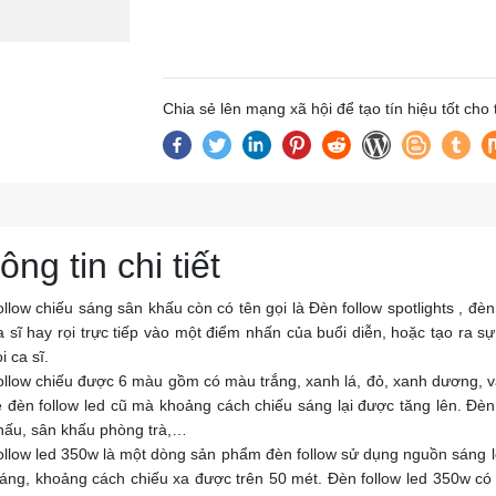
Chia sẻ lên mạng xã hội để tạo tín hiệu tốt cho
ông tin chi tiết
llow chiếu sáng sân khấu còn có tên gọi là Đèn follow spotlights , đèn
a sĩ hay rọi trực tiếp vào một điểm nhấn của buổi diễn, hoặc tạo ra s
i ca sĩ.
ollow chiếu được 6 màu gồm có màu trắng, xanh lá, đỏ, xanh dương, và
ệ đèn follow led cũ mà khoảng cách chiếu sáng lại được tăng lên. Đè
hấu, sân khấu phòng trà,…
ollow led 350w là một dòng sản phẩm đèn follow sử dụng nguồn sáng l
sáng, khoảng cách chiếu xa được trên 50 mét. Đèn follow led 350w có