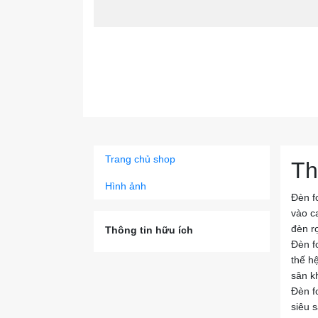
Trang chủ shop
Th
Hình ảnh
Đèn fo
vào c
đèn rọ
Thông tin hữu ích
Đèn f
thế h
sân k
Đèn f
siêu 