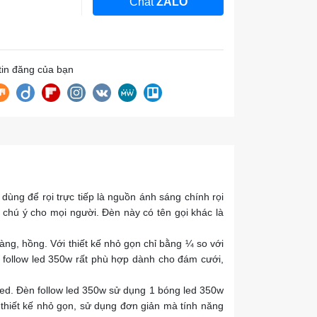
Chat
ZALO
 tin đăng của bạn
 dùng để rọi trực tiếp là nguồn ánh sáng chính rọi
ự chú ý cho mọi người. Đèn này có tên gọi khác là
ng, hồng. Với thiết kế nhỏ gọn chỉ bằng ¼ so với
n follow led 350w rất phù hợp dành cho đám cưới,
ed. Đèn follow led 350w sử dụng 1 bóng led 350w
 thiết kế nhỏ gọn, sử dụng đơn giản mà tính năng