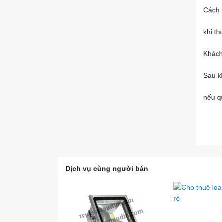
Cách 
khi t
Khách
Sau kh
nếu q
Dịch vụ cùng người bán