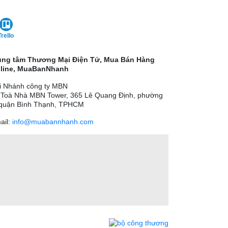
Trello
ung tâm Thương Mại Điện Tử, Mua Bán Hàng
line, MuaBanNhanh
i Nhánh công ty MBN
 Toà Nhà MBN Tower, 365 Lê Quang Định, phường
 quận Bình Thạnh, TPHCM
ail:
info@muabannhanh.com