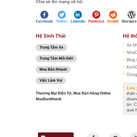
Chia sẻ lên mạng xã hội
Facebook
Twitter
Linkedin
Pinterest
Reddit
Wordpre
Hệ Sinh Thái
Hệ th
›
Xe.M
Trung Tâm Xe
›
NhaD
Trung Tâm Môi Giới
›
Blog
›
Kinh
Mua Bán Nhanh
›
Goog
Việc Làm Vui
Lưu 
thân
Thương Mại Điện Tử, Mua Bán Hàng Online
doanh
MuaBanNhanh
tin. 
quả 