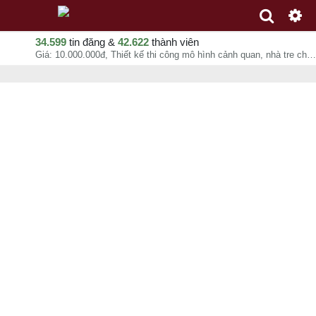
34.599
tin đăng &
42.622
thành viên
Giá: 10.000.000đ, Thiết kế thi công mô hình cảnh quan, nhà tre cho các hội chợ xúc tiến thương mại sự kiện, Hội Kiến Trúc Mỹ Thuật Tre - Bamboo Việt Art, chuyên mục Thiết kế tại - - 09-08-2026 21:01:19