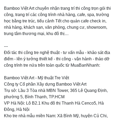
Bamboo Việt Art chuyên nhận trang trí thi công trọn gói thi
công, trang trí các công trình nhà hàng, cafe, spa, trường
học bằng tre trúc, tiểu cảnh Tết cho quán cafe check in,
nhà hàng, khách sạn, văn phòng, chung cư, showroom,
trung tâm thương mại, khu đô thị…
---
Đối tác thi công tre nghệ thuật - tư vấn mẫu - khảo sát địa
điểm - lên ý tưởng thiết kế - thi công - vận hành - tháo dỡ
công trình tre nứa trên toàn quốc từ MuaBanNhanh:
Bamboo Việt Art - Mỹ thuật Tre Việt
Công ty Cổ phần Xây dựng Bamboo Việt Art
Trụ sở: Lầu 3 Tòa nhà MBN Tower, 365 Lê Quang Định,
phường 5, Bình Thạnh, TP.HCM
VP Hà Nội: Lô B2.1 Khu đô thị Thanh Hà Cenco5, Hà
Đông, Hà Nội
Kho tre nhà mẫu miền Nam: Xã Bình Mỹ, huyện Củ Chi,