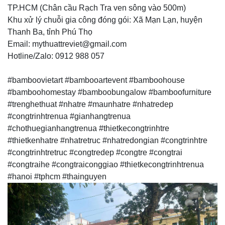
TP.HCM (Chân cầu Rạch Tra ven sông vào 500m)
Khu xử lý chuỗi gia công đóng gói: Xã Mạn Lạn, huyện
Thanh Ba, tỉnh Phú Thọ
Email: mythuattreviet@gmail.com
Hotline/Zalo: 0912 988 057
#bamboovietart #bambooartevent #bamboohouse
#bamboohomestay #bamboobungalow #bamboofurniture
#trenghethuat #nhatre #maunhatre #nhatredep
#congtrinhtrenua #gianhangtrenua
#chothuegianhangtrenua #thietkecongtrinhtre
#thietkenhatre #nhatretruc #nhatredongian #congtrinhtre
#congtrinhtretruc #congtredep #congtre #congtrai
#congtraihe #congtraiconggiao #thietkecongtrinhtrenua
#hanoi #tphcm #thainguyen