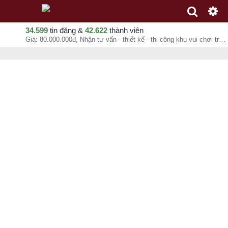
34.599
tin đăng &
42.622
thành viên
Giá: 80.000.000đ, Nhận tư vấn - thiết kế - thi công khu vui chơi trẻ em chất lượng, Nguyễn Duy Viên, chuyên mục Thiết kế tại Cẩm Lệ - Đà Nẵng - 09-08-2026 02:49:26