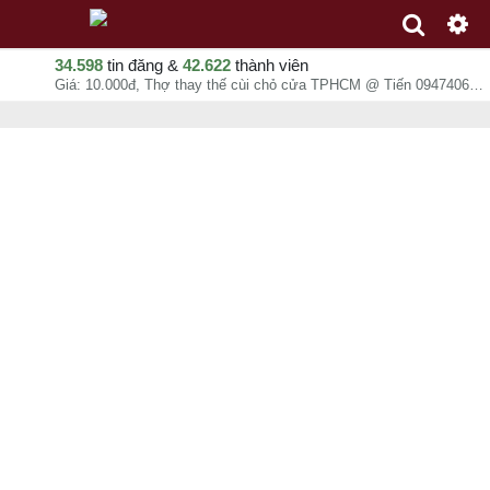
34.598
tin đăng &
42.622
thành viên
Giá: 10.000đ, Thợ thay thế cùi chỏ cửa TPHCM @ Tiến 0947406037, Dân Tiến, chuyên mục Thi công Xây dựng tại Quận Phú Nhuận - Hồ Chí Minh - 08-08-2026 09:21:20