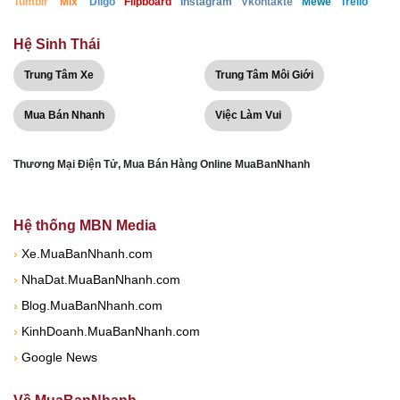
Tumblr
Mix
Diigo
Flipboard
Instagram
Vkontakte
Mewe
Trello
Hệ Sinh Thái
Trung Tâm Xe
Trung Tâm Môi Giới
Mua Bán Nhanh
Việc Làm Vui
Thương Mại Điện Tử, Mua Bán Hàng Online MuaBanNhanh
Hệ thống MBN Media
›
Xe.MuaBanNhanh.com
›
NhaDat.MuaBanNhanh.com
›
Blog.MuaBanNhanh.com
›
KinhDoanh.MuaBanNhanh.com
›
Google News