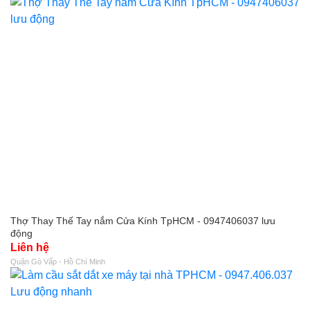
Thợ Thay Thế Tay nắm Cửa Kính TpHCM - 0947406037 lưu
động
Liên hệ
Quận Gò Vấp - Hồ Chí Minh