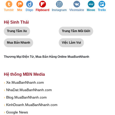
Tumblr
Mix
Diigo
Flipboard
Instagram
Vkontakte
Mewe
Trello
Hệ Sinh Thái
Trung Tâm Xe
Trung Tâm Môi Giới
Mua Bán Nhanh
Việc Làm Vui
Thương Mại Điện Tử, Mua Bán Hàng Online MuaBanNhanh
Hệ thống MBN Media
›
Xe.MuaBanNhanh.com
›
NhaDat.MuaBanNhanh.com
›
Blog.MuaBanNhanh.com
›
KinhDoanh.MuaBanNhanh.com
›
Google News