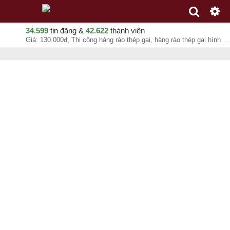
34.599
tin đăng &
42.622
thành viên
Giá: 130.000đ, Thi công hàng rào thép gai, hàng rào thép gai hình dao, hàng rào thép gai nhọn, Trần Phương Đông, chuyên mục Thi công Xây dựng tại Huyện Thanh Trì - Hà Nội - 09-08-2026 14:06:34