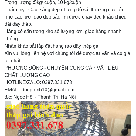
Trọng lượng :5kg/ cuộn, 10 kg/cuộn
Thẩm mỹ : Cao, sáng đẹp nhưng độ sát thương cực lớn
nhờ các lưỡi dao dẹp sắc lịm được chạy đều khắp chiều
dài dây thép.
Hàng có sẵn trong kho số lượng lớn, giao hàng nhanh
chóng
Nhận khảo sắt lắp đặt hàng rào dây thép gai
Xin vui lòng liên hệ với chúng tôi để được tư vấn và có giá
tốt nhất !
PHƯƠNG ĐÔNG - CHUYÊN CUNG CẤP VẬT LIỆU
CHẤT LƯỢNG CAO
HOTLINE/ZALO: 0397.331.678
EMAIL: dongnmh10@gmail.com
đ/c: Ngọc Hồi - Thanh Trì, Hà Nội