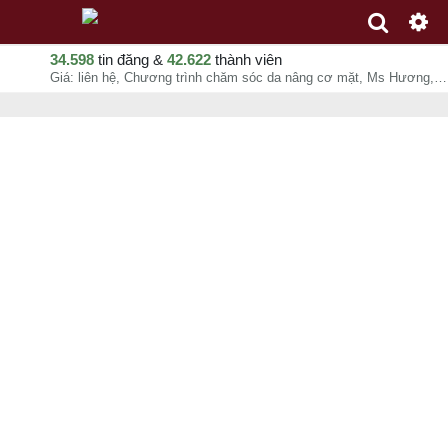
34.598
tin đăng &
42.622
thành viên
Giá: liên hệ, Chương trình chăm sóc da nâng cơ mặt, Ms Hương, chuyên mục Thẩm mỹ, Y tế tại Quận Tân Bình - Hồ Chí Minh - 08-08-2026 01:40:25