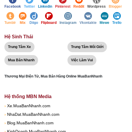
Facebook
Twitter
Linkedin
Pinterest
Reddit
Wordpress
Blogger
Tumblr
Mix
Diigo
Flipboard
Instagram
Vkontakte
Mewe
Trello
Hệ Sinh Thái
Trung Tâm Xe
Trung Tâm Môi Giới
Mua Bán Nhanh
Việc Làm Vui
Thương Mại Điện Tử, Mua Bán Hàng Online MuaBanNhanh
Hệ thống MBN Media
›
Xe.MuaBanNhanh.com
›
NhaDat.MuaBanNhanh.com
›
Blog.MuaBanNhanh.com
›
KinhDoanh.MuaBanNhanh.com