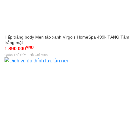
Hấp trắng body Men táo xanh Virgo's HomeSpa 499k TẶNG Tắm
trắng mặt
VND
1.890.000
Quận Thủ Đức - Hồ Chí Minh