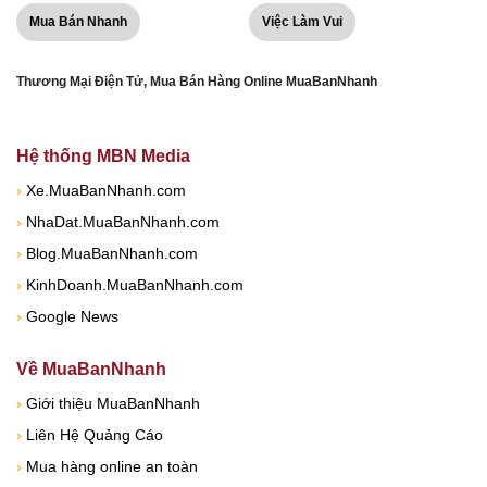
Mua Bán Nhanh
Việc Làm Vui
Thương Mại Điện Tử, Mua Bán Hàng Online MuaBanNhanh
Hệ thống MBN Media
›
Xe.MuaBanNhanh.com
›
NhaDat.MuaBanNhanh.com
›
Blog.MuaBanNhanh.com
›
KinhDoanh.MuaBanNhanh.com
›
Google News
Về MuaBanNhanh
›
Giới thiệu MuaBanNhanh
›
Liên Hệ Quảng Cáo
›
Mua hàng online an toàn