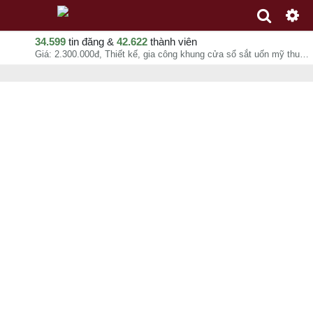
34.599
tin đăng &
42.622
thành viên
Giá: 2.300.000đ, Thiết kế, gia công khung cửa sổ sắt uốn mỹ thuật cổ phù hợp với kiến trúc hiện đại lẫn cổ điển, Công Ty Tnhh Kỹ Thuật Nguyên Phong, chuyên mục Sản xuất, gia công tại Quận 10 - Hồ Chí Minh - 09-08-2026 16:15:57