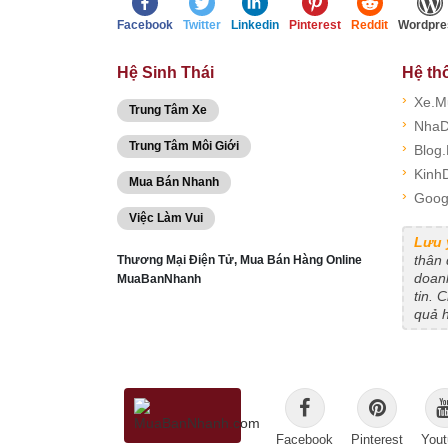
Facebook
Twitter
Linkedin
Pinterest
Reddit
Wordpre
Hệ Sinh Thái
Hệ th
›
Xe.M
Trung Tâm Xe
›
NhaD
Trung Tâm Môi Giới
›
Blog
›
Kinh
Mua Bán Nhanh
›
Goog
Việc Làm Vui
Lưu 
thân
Thương Mại Điện Tử, Mua Bán Hàng Online
doanh
MuaBanNhanh
tin. 
quả 
Facebook
Pinterest
Yout