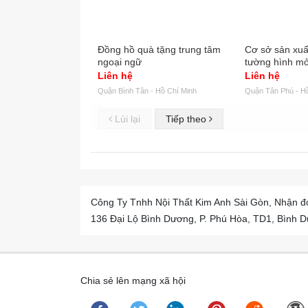
Đồng hồ quà tặng trung tâm
Cơ sở sản xuấ
ngoại ngữ
tường hình mỏ 
đồng cao cấp
Liên hệ
Liên hệ
Quận Bình Tân - Hồ Chí Minh
Quận Tân Phú - H
Lùi lại
Tiếp theo
Công Ty Tnhh Nội Thất Kim Anh Sài Gòn, Nhận đó
136 Đại Lộ Bình Dương, P. Phú Hòa, TD1, Bình D
Chia sẻ lên mạng xã hội