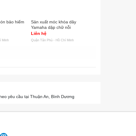
nón bảo hiểm
Sản xuất móc khóa dây
Sản xuất mũ bảo hi
Yamaha dập chữ nỗi
cho các cửa hàng H
VND
Liên hệ
65.000
í Minh
Quận Tân Phú - Hồ Chí Minh
Quận Tân Phú - Hồ Chí Mi
heo yêu cầu tại Thuận An, Bình Dương