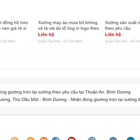
t đồng hồ treo
Xưởng may áo mưa bít không
Xưởng sản xuất 
neo giá rẻ xi
xẻ tà vải dù tổ ông in logo theo
theo yêu cầu
yêu cầu
Liên hệ
Liên hệ
ồ Chí Minh
Quận Tân Phú - Hồ Chí Minh
Quận Tân Phú - Hồ Ch
ng giường tròn tại xưởng theo yêu cầu tại Thuận An, Bình Dương
ương, Thủ Dầu Một - Bình Dương - Nhận đóng giường tròn tại xưởng t