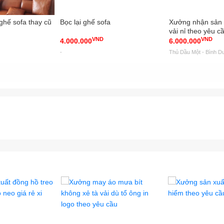
 ghế sofa thay cũ
Bọc lại ghế sofa
Xưởng nhận sản 
vải nỉ theo yêu c
VND
VND
Kim Anh
4.000.000
6.000.000
-
Thủ Dầu Một - Bình D