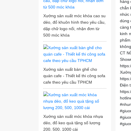
hàng 
chắn 
nhức 
Xưởng sản xuất móc khóa cao su
dùng 
dẻo, đổ khuôn hình theo yêu cầu,
càng 
dập chữ logo nổi, nhận đơn từ
kinh 
500 móc khóa
phẩm.
không
CT N
Showr
https
Xưởng sản xuất bàn ghế cho
Xưởng
quán cafe - Thiết kế thi công sofa
https
cafe theo yêu cầu TPHCM
Điện 
https
hotli
#nhun
#giuo
Xưởng sản xuất móc khóa nhựa
#giuo
dẻo, đổ keo quà tặng số lượng
#giuo
200, 500, 1000 cái