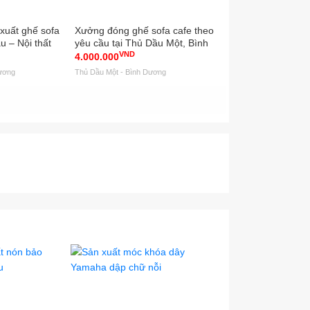
xuất ghế sofa
Xưởng đóng ghế sofa cafe theo
Xưởng sản xuất n
ầu – Nội thất
yêu cầu tại Thủ Dầu Một, Bình
tình yêu theo yêu 
VND
VND
Dương
An, Bình Dương
4.000.000
3.500.000
ương
Thủ Dầu Một - Bình Dương
Thủ Dầu Một - Bình Dươ