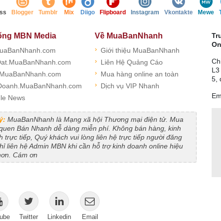
ss
Blogger
Tumblr
Mix
Diigo
Flipboard
Instagram
Vkontakte
Mewe
ống MBN Media
Về MuaBanNhanh
Tr
On
›
uaBanNhanh.com
Giới thiệu MuaBanNhanh
›
Ch
at.MuaBanNhanh.com
Liên Hệ Quảng Cáo
L3
›
.MuaBanNhanh.com
Mua hàng online an toàn
5,
›
Doanh.MuaBanNhanh.com
Dịch vụ VIP Nhanh
Em
le News
ý:
MuaBanNhanh là Mạng xã hội Thương mại điện tử. Mua
 quen Bán Nhanh dễ dàng miễn phí. Không bán hàng, kinh
 trực tiếp, Quý khách vui lòng liên hệ trực tiếp người đăng
Chỉ liên hệ Admin MBN khi cần hỗ trợ kinh doanh online hiệu
hơn. Cám ơn
ube
Twitter
Linkedin
Email