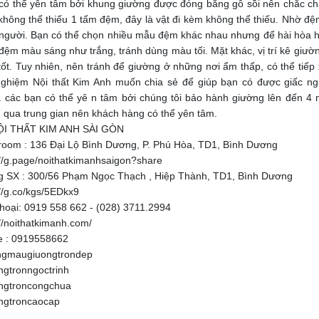
có thể yên tâm bởi khung giường được đóng bằng gỗ sồi nên chắc chắn
không thể thiếu 1 tấm đệm, đây là vật đi kèm không thể thiếu. Nhờ đ
người. Bạn có thể chọn nhiều mẫu đệm khác nhau nhưng để hài hòa h
đệm màu sáng như trắng, tránh dùng màu tối. Mặt khác, vị trí kê giườ
tốt. Tuy nhiên, nên tránh để giường ở những nơi ẩm thấp, có thể tiếp 
nghiệm Nội thất Kim Anh muốn chia sẻ để giúp bạn có được giấc ng
 các bạn có thể yê n tâm bởi chúng tôi bảo hành giường lên đến 4 
 qua trung gian nên khách hàng có thể yên tâm.
ỘI THẤT KIM ANH SÀI GÒN
oom : 136 Đại Lộ Bình Dương, P. Phú Hòa, TD1, Bình Dương
://g.page/noithatkimanhsaigon?share
 SX : 300/56 Phạm Ngọc Thạch , Hiệp Thành, TD1, Bình Dương
://g.co/kgs/5EDkx9
thoại: 0919 558 662 - (028) 3711.2994
://noithatkimanh.com/
ne : 0919558662
gmaugiuongtrondep
ngtronngoctrinh
ngtroncongchua
ngtroncaocap