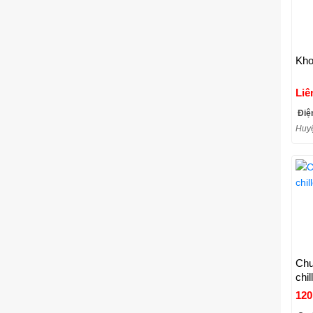
Kho
Liê
Điệ
Huyệ
Chu
chil
120