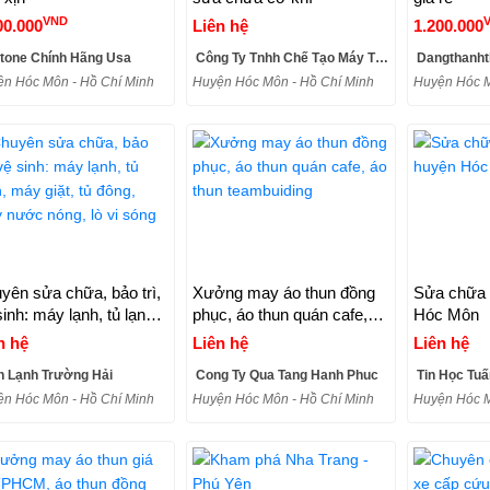
VND
00.000
Liên hệ
1.200.000
tone Chính Hãng Usa
Công Ty Tnhh Chế Tạo Máy Thành Công
Dangthanht
n Hóc Môn - Hồ Chí Minh
Huyện Hóc Môn - Hồ Chí Minh
Huyện Hóc M
yên sửa chữa, bảo trì,
Xưởng may áo thun đồng
Sửa chữa 
sinh: máy lạnh, tủ lạnh,
phục, áo thun quán cafe,
Hóc Môn
 giặt, tủ đông, máy
áo thun teambuiding
n hệ
Liên hệ
Liên hệ
c nóng, lò vi sóng
n Lạnh Trường Hải
Cong Ty Qua Tang Hanh Phuc
Tin Học Tuấ
n Hóc Môn - Hồ Chí Minh
Huyện Hóc Môn - Hồ Chí Minh
Huyện Hóc M