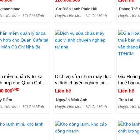
gthanhthao
Cơ Điện Lạnh Phúc Hải
Phòng Thế 
n Hóc Môn - Hồ Chí Minh
Huyện Hóc Môn - Hồ Chí Minh
Huyện Hóc M
n mềm quản lý từ xa
Dịch vụ sửa chữa máy đục
Gia Hoàng
ch hợp cho Quán Cafe
vi tính chuyên nghiệp tại
thuê bán v
 Hóc Môn Củ Chi Nhà
nhà
vận thăng h
VND
00.000
Liên hệ
Liên hệ
TPHCM
y Diễm
Nguyễn Minh Anh
Tran Lai
n Hóc Môn - Hồ Chí Minh
Huyện Hóc Môn - Hồ Chí Minh
Huyện Hóc M