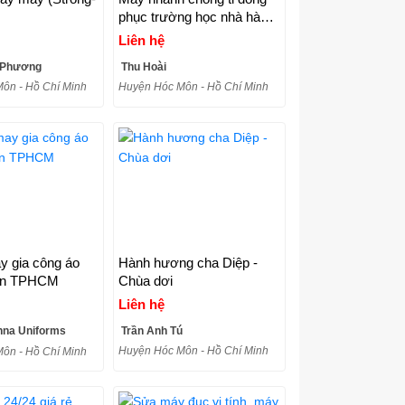
phục trường học nhà hàng
khách sạn bảo hộ lao động
Liên hệ
tại tphcm
 Phương
Thu Hoài
ôn - Hồ Chí Minh
Huyện Hóc Môn - Hồ Chí Minh
 gia công áo
Hành hương cha Diệp -
ròn TPHCM
Chùa dơi
Liên hệ
na Uniforms
Trần Anh Tú
Huyện Hóc Môn - Hồ Chí Minh
ôn - Hồ Chí Minh