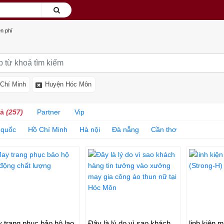
n phí
Chí Minh
Huyện Hóc Môn
cả
(257)
Partner
Vip
 quốc
Hồ Chí Minh
Hà nội
Đà nẵng
Cần thơ
 trang phục bảo hộ lao
Đây là lý do vì sao khách
linh kiện 