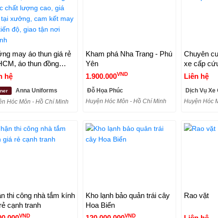
ng may áo thun giá rẻ
Kham phá Nha Trang - Phú
Chuyên cu
CM, áo thun đồng
Yên
xe cấp cứu
c chất lượng cao, giá
VND
n hệ
1.900.000
Liên hệ
 tại xưởng, cam kết
Anna Uniforms
Đỗ Họa Phúc
Dịch Vụ Xe
tner
 kịp tiến độ, giao tận
Huyện Hóc Môn - Hồ Chí Minh
Huyện Hóc M
 nhanh
n Hóc Môn - Hồ Chí Minh
n thi công nhà tắm kính
Kho lạnh bảo quản trái cây
Rao vặt
 rẻ cạnh tranh
Hoa Biển
VND
VND
00.000
120.000.000
Liên hệ