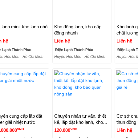
 lạnh mini, kho lạnh nhỏ
Kho đông lạnh, kho cấp
Kho lạnh gi
đông nhanh
chất lượn
n hệ
Liên hệ
Liên hệ
n Lạnh Thành Phát
Điện Lạnh Thành Phát
Điện Lạnh T
n Hóc Môn - Hồ Chí Minh
Huyện Hóc Môn - Hồ Chí Minh
Huyện Hóc M
yên cung cấp lắp đặt
Chuyên nhận tư vấn, thiết
Cơ sở chu
ler giải nhiệt nước
kế, lắp đặt kho lạnh, kho
thun đồng 
đông, kho bảo quản nông
giá rẻ
VND
VND
.000.000
120.000
Liên hệ
sản