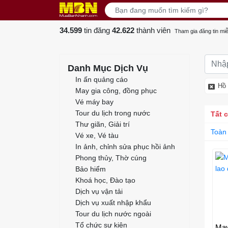
34.599
tin đăng
42.622
thành viên
Tham gia đăng tin miễ
Danh Mục Dịch Vụ
In ấn quảng cáo
Hồ 
May gia công, đồng phục
Vé máy bay
Tour du lịch trong nước
Tất 
Thư giãn, Giải trí
Toàn
Vé xe, Vé tàu
In ảnh, chỉnh sửa phục hồi ảnh
Phong thủy, Thờ cúng
Bảo hiểm
Khoá học, Đào tạo
Dịch vụ vận tải
Dịch vụ xuất nhập khẩu
Tour du lịch nước ngoài
Tổ chức sự kiện
May