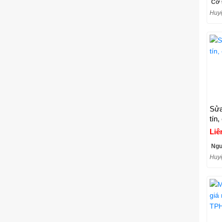
Cơ 
Huyệ
Sửa
tín
Liê
Ngu
Huyệ