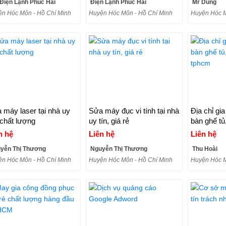
Điện Lạnh Phúc Hải
Điện Lạnh Phúc Hải
Mr Dũng
n Hóc Môn - Hồ Chí Minh
Huyện Hóc Môn - Hồ Chí Minh
Huyện Hóc M
 máy laser tại nhà uy
Sửa máy đục vi tính tại nhà
Địa chỉ gia
, chất lượng
uy tín, giá rẻ
bàn ghế tủ, g
tphcm
n hệ
Liên hệ
Liên hệ
yễn Thị Thương
Nguyễn Thị Thương
Thu Hoài
n Hóc Môn - Hồ Chí Minh
Huyện Hóc Môn - Hồ Chí Minh
Huyện Hóc M