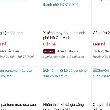
g tiệm tóc nam
Xưởng may áo thun thành
Cấp cứu 24
phố Hồ Chí Minh
n hệ
Liên hệ
Liên hệ
nh Khắc Kiều
Anna Uniforms
Dịch Vụ Xe
Partner
n Hóc Môn - Hồ Chí Minh
Huyện Hóc M
Huyện Hóc Môn - Hồ Chí Minh
 pantone màu usa của
Nhận thiết kế và gia công
Chuyên th
 xịn
sửa chữa cơ khí
giá rẻ