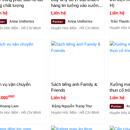
g chất lượng
hàng tin tưởng vào xưởng
H)
may gia công áo thun nữ
n hệ
Liên hệ
Liên hệ
tại Hóc Môn
Anna Uniforms
Anna Uniforms
Trần Thanh
tner
Partner
Huyện Hóc M
n Hóc Môn - Hồ Chí Minh
Huyện Hóc Môn - Hồ Chí Minh
h vụ vận chuyển
Sách tiếng anh Family &
Xưởng may
Friends
thun cổ t
VND
.000
Liên hệ
Liên hệ
 Hoang Lam
Đặng Nguyễn Trang Thư
An
Partner
n Hóc Môn - Hồ Chí Minh
Huyện Hóc Môn - Hồ Chí Minh
Huyện Hóc M