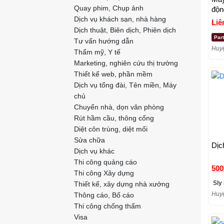
Quay phim, Chụp ảnh
độn
Dịch vụ khách sạn, nhà hàng
Liê
Dịch thuật, Biên dịch, Phiên dịch
Par
Tư vấn hướng dẫn
Huyệ
Thẩm mỹ, Y tế
Marketing, nghiên cứu thị trường
Thiết kế web, phần mềm
Dịch vụ tổng đài, Tên miền, Máy
chủ
Chuyển nhà, dọn văn phòng
Rút hầm cầu, thông cống
Diệt côn trùng, diệt mối
Sửa chữa
Dịc
Dịch vụ khác
Thi công quảng cáo
500
Thi công Xây dựng
Sly
Thiết kế, xây dựng nhà xưởng
Huyệ
Thông cáo, Bố cáo
Thi công chống thấm
Visa