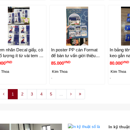
tem nhãn Decal giấy, có
In poster PP cán Format
In bảng tê
ố lượng ít từ vài tem -
để bàn tư vấn giới thiệu
keo gắn n
NADESIGN
dịch vụ tiệc cưới -
tên chức d
VND
VND
VND
000
85.000
80.000
VINADESIGN
áo nhân vi
 Thoa
Kim Thoa
Kim Thoa
VINADES
-
-
1
2
3
4
5
...
In kỹ thuật