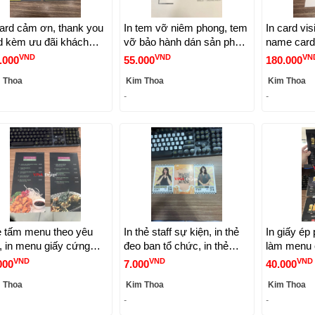
card cảm ơn, thank you
In tem vỡ niêm phong, tem
In card vis
d kèm ưu đãi khách
vỡ bảo hành dán sản phẩm
name card
, in card 2in1, in thẻ
mỹ phẩm - VINADESIGN
theo yêu c
VND
VND
VN
.000
55.000
180.000
y cứng - VINADESIGN
VINADES
 Thoa
Kim Thoa
Kim Thoa
-
-
lẻ tấm menu theo yêu
In thẻ staff sự kiện, in thẻ
In giấy ép 
, in menu giấy cứng
đeo ban tổ chức, in thẻ
làm menu 
che 300gsm, in nhanh
giấy cứng theo yêu cầu,
cho quán 
VND
VND
VND
000
7.000
40.000
trong ngày -
nhận in số lượng ít -
quán cafe
 Thoa
Kim Thoa
Kim Thoa
NADESIGN
VINADESIGN
-
-