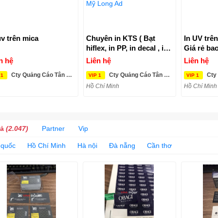
uv trên mica
Chuyên in KTS ( Bạt
In UV trên
hiflex, in PP, in decal , in
Giá rẻ ba
UV ..) Giá rẻ - Bao đẹp-
n hệ
Liên hệ
Liên hệ
Tân Mỹ Long Ad
Cty Quảng Cáo Tân Mỹ Long
Cty Quảng Cáo Tân Mỹ Long
Cty Q
 1
VIP 1
VIP 1
Hồ Chí Minh
Hồ Chí Minh
cả
(2.047)
Partner
Vip
 quốc
Hồ Chí Minh
Hà nội
Đà nẵng
Cần thơ