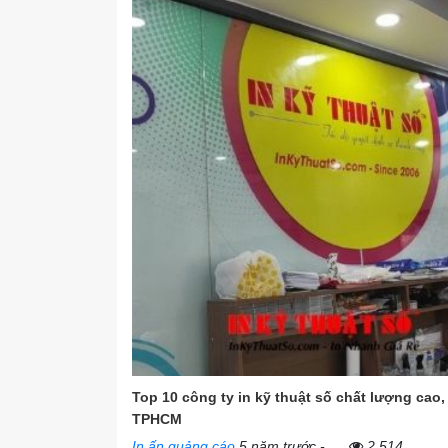
Top 10 công ty in kỹ thuật số chất lượng cao,
TPHCM
In ấn quảng cáo
5 năm trước
-
2.514