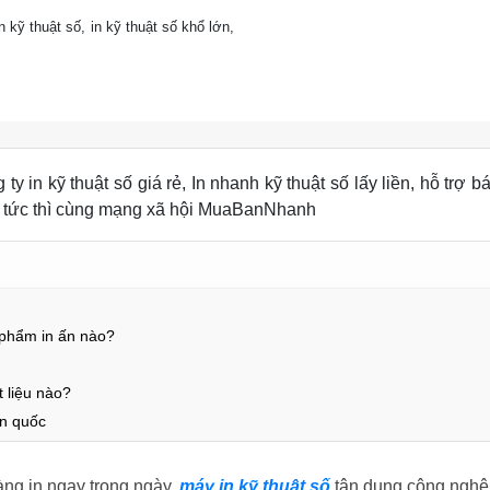
in kỹ thuật số, in kỹ thuật số khổ lớn,
y in kỹ thuật số giá rẻ, In nhanh kỹ thuật số lấy liền, hỗ trợ 
quả tức thì cùng mạng xã hội MuaBanNhanh
 phẩm in ấn nào?
t liệu nào?
àn quốc
àng in ngay trong ngày,
máy in kỹ thuật số
tận dụng công nghệ i