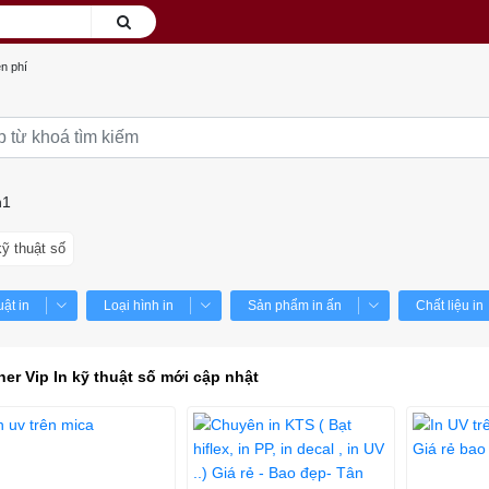
n phí
h1
kỹ thuật số
uật in
Loại hình in
Sản phẩm in ấn
Chất liệu in
ner Vip In kỹ thuật số mới cập nhật