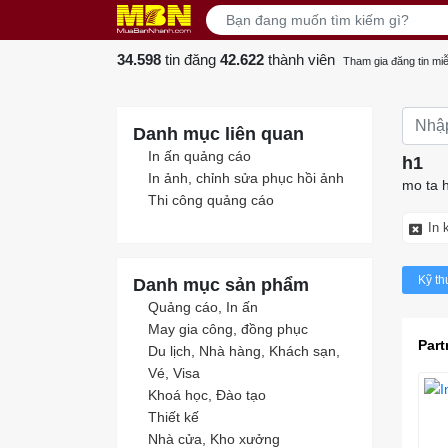
34.598
tin đăng
42.622
thành viên
Tham gia đăng tin miễ
Danh mục liên quan
In ấn quảng cáo
h1
In ảnh, chỉnh sửa phục hồi ảnh
mo ta 
Thi công quảng cáo
In 
Kỹ th
Danh mục sản phẩm
Quảng cáo, In ấn
May gia công, đồng phục
Part
Du lịch, Nhà hàng, Khách sạn,
Vé, Visa
Khoá học, Đào tạo
Thiết kế
Nhà cửa, Kho xưởng