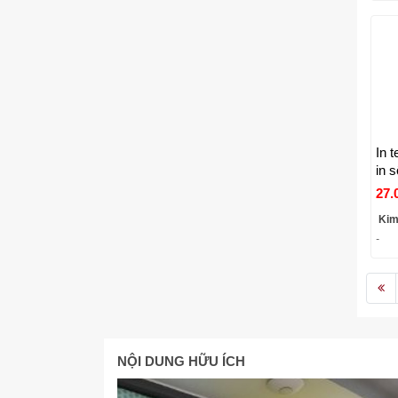
In 
in s
VI
27.
Kim
-
NỘI DUNG HỮU ÍCH