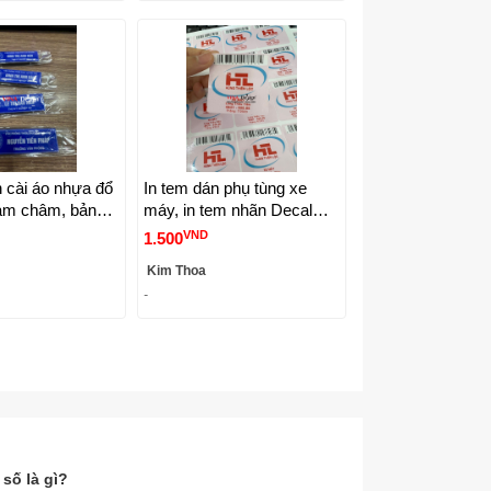
n cài áo nhựa đổ
In tem dán phụ tùng xe
am châm, bảng
máy, in tem nhãn Decal
anh, thẻ tên cài
theo yêu cầu -
VND
1.500
ên -
VINADESIGN
Kim Thoa
IGN
-
 số là gì?