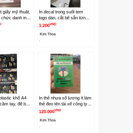
it giấy mỹ thuật,
In decal trong suốt tem
 chức danh in
logo dán, cắt bế sẵn từng
ầu -
tem dễ lột dán -
D
VND
1.200
IGN
VINADESIGN
Kim Thoa
-
plastic khổ A4
In thẻ nhựa số lượng ít làm
cầm tay, để bàn
thẻ đeo tên tài xế công ty
ăn, quán nước,
vận tải - VINADESIGN
VND
120.000
 - VINADESIGN
Kim Thoa
-