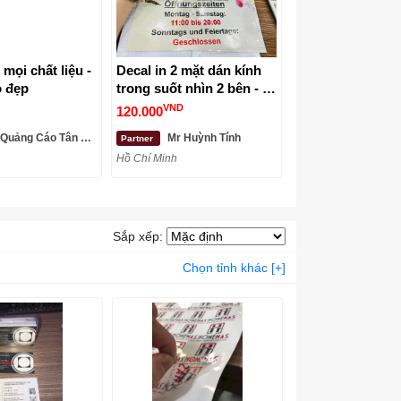
 mọi chất liệu -
Decal in 2 mặt dán kính
o đẹp
trong suốt nhìn 2 bên - In
Kỹ Thuật Số Since 2006
VND
120.000
uảng Cáo Tân Mỹ Long
Mr Huỳnh Tính
Partner
Hồ Chí Minh
Sắp xếp:
Chọn tỉnh khác [+]