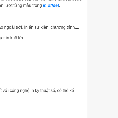
lần lượt từng màu trong
in offset
.
 ngoài trời, in ấn sự kiện, chương trình,...
ực in khổ lớn:
t với công nghệ in kỹ thuật số, có thể kể