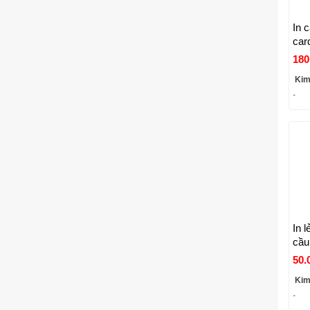
In 
car
hàng
180
giấ
Kim
-
In 
cầu
Cou
50.
có 
Kim
VI
-