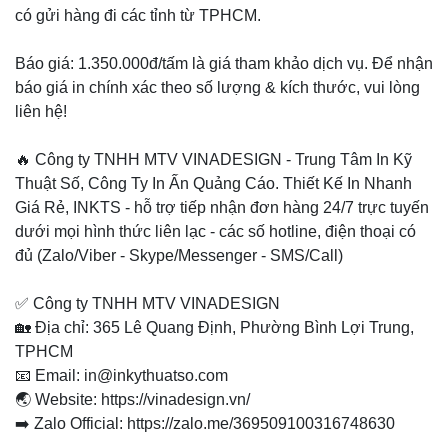
có gửi hàng đi các tỉnh từ TPHCM.
Báo giá: 1.350.000đ/tấm là giá tham khảo dịch vụ. Để nhận
báo giá in chính xác theo số lượng & kích thước, vui lòng
liên hệ!
🔥 Công ty TNHH MTV VINADESIGN - Trung Tâm In Kỹ
Thuật Số, Công Ty In Ấn Quảng Cáo. Thiết Kế In Nhanh
Giá Rẻ, INKTS - hỗ trợ tiếp nhận đơn hàng 24/7 trực tuyến
dưới mọi hình thức liên lạc - các số hotline, điện thoại có
đủ (Zalo/Viber - Skype/Messenger - SMS/Call)
✅ Công ty TNHH MTV VINADESIGN
🏡 Địa chỉ: 365 Lê Quang Định, Phường Bình Lợi Trung,
TPHCM
📧 Email: in@inkythuatso.com
🌏 Website: https://vinadesign.vn/
➡️ Zalo Official: https://zalo.me/369509100316748630