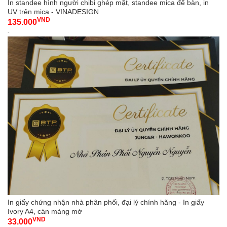
In standee hình người chibi ghép mặt, standee mica để bàn, in
UV trên mica - VINADESIGN
VND
135.000
-
In giấy chứng nhận nhà phân phối, đại lý chính hãng - In giấy
Ivory A4, cán màng mờ
VND
33.000