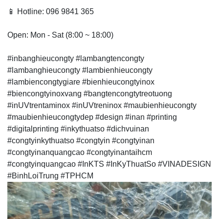
📱 Hotline: 096 9841 365
Open: Mon - Sat (8:00 ~ 18:00)
#inbanghieucongty #lambangtencongty
#lambanghieucongty #lambienhieucongty
#lambiencongtygiare #bienhieucongtyinox
#biencongtyinoxvang #bangtencongtytreotuong
#inUVtrentaminox #inUVtreninox #maubienhieucongty
#maubienhieucongtydep #design #inan #printing
#digitalprinting #inkythuatso #dichvuinan
#congtyinkythuatso #congtyin #congtyinan
#congtyinanquangcao #congtyinantaihcm
#congtyinquangcao #InKTS #InKyThuatSo #VINADESIGN
#BinhLoiTrung #TPHCM