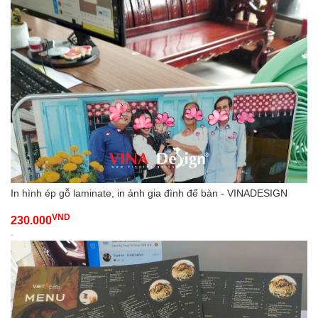
In hình ép gỗ laminate, in ảnh gia đình để bàn - VINADESIGN
VND
230.000
-