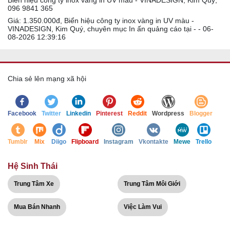
Biển hiệu công ty inox vàng in UV màu - VINADESIGN, Kim Quý,
096 9841 365
Giá: 1.350.000đ, Biển hiệu công ty inox vàng in UV màu -
VINADESIGN, Kim Quý, chuyên mục In ấn quảng cáo tại - - 06-
08-2026 12:39:16
Chia sẻ lên mạng xã hội
Facebook
Twitter
Linkedin
Pinterest
Reddit
Wordpress
Blogger
Tumblr
Mix
Diigo
Flipboard
Instagram
Vkontakte
Mewe
Trello
Hệ Sinh Thái
Trung Tâm Xe
Trung Tâm Môi Giới
Mua Bán Nhanh
Việc Làm Vui