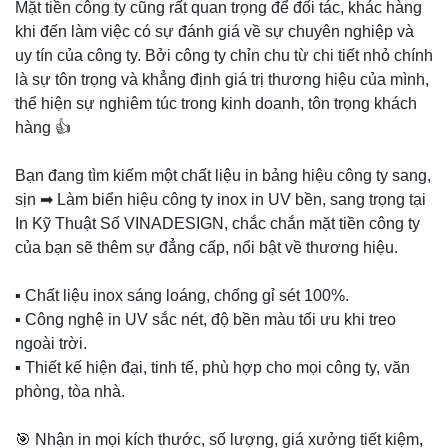
Mặt tiền công ty cũng rất quan trọng để đối tác, khác hàng
khi đến làm việc có sự đánh giá về sự chuyên nghiệp và
uy tín của công ty. Bởi công ty chỉn chu từ chi tiết nhỏ chính
là sự tôn trọng và khẳng định giá trị thương hiệu của mình,
thể hiện sự nghiêm túc trong kinh doanh, tôn trọng khách
hàng 👍
Bạn đang tìm kiếm một chất liệu in bảng hiệu công ty sang,
sịn ➡ Làm biển hiệu công ty inox in UV bền, sang trọng tại
In Kỹ Thuật Số VINADESIGN, chắc chắn mặt tiền công ty
của bạn sẽ thêm sự đẳng cấp, nổi bật về thương hiệu.
▪️ Chất liệu inox sáng loáng, chống gỉ sét 100%.
▪️ Công nghệ in UV sắc nét, độ bền màu tối ưu khi treo
ngoài trời.
▪️ Thiết kế hiện đại, tinh tế, phù hợp cho mọi công ty, văn
phòng, tòa nhà.
🎯 Nhận in mọi kích thước, số lượng, giá xưởng tiết kiệm,