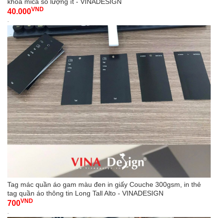
khóa mica số lượng ít - VINADESIGN
VND
40.000
-
Tag mác quần áo gam màu đen in giấy Couche 300gsm, in thẻ
tag quần áo thông tin Long Tall Alto - VINADESIGN
VND
700
-