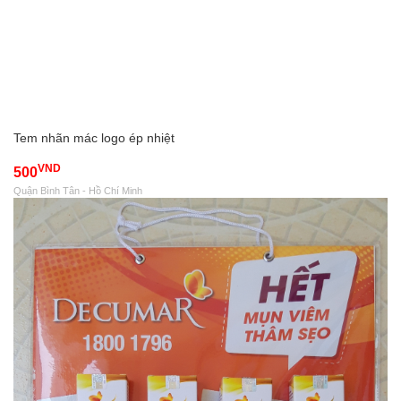
Tem nhãn mác logo ép nhiệt
VND
500
Quận Bình Tân - Hồ Chí Minh