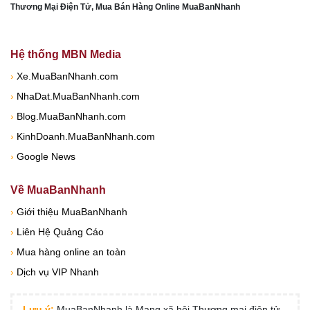
Thương Mại Điện Tử, Mua Bán Hàng Online MuaBanNhanh
Hệ thống MBN Media
›
Xe.MuaBanNhanh.com
›
NhaDat.MuaBanNhanh.com
›
Blog.MuaBanNhanh.com
›
KinhDoanh.MuaBanNhanh.com
›
Google News
Về MuaBanNhanh
›
Giới thiệu MuaBanNhanh
›
Liên Hệ Quảng Cáo
›
Mua hàng online an toàn
›
Dịch vụ VIP Nhanh
Lưu ý:
MuaBanNhanh là Mạng xã hội Thương mại điện tử.