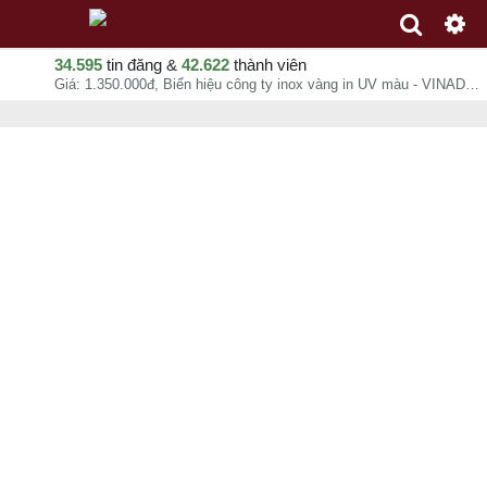
34.595
tin đăng &
42.622
thành viên
Giá: 1.350.000đ, Biển hiệu công ty inox vàng in UV màu - VINADESIGN, Kim Quý, chuyên mục In ấn quảng cáo tại - - 06-08-2026 12:39:16