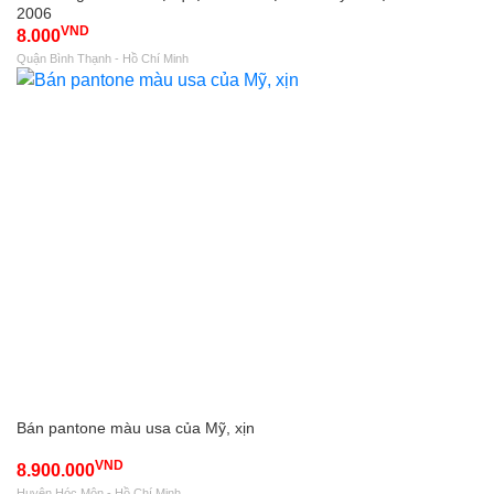
2006
VND
8.000
Quận Bình Thạnh - Hồ Chí Minh
Bán pantone màu usa của Mỹ, xịn
VND
8.900.000
Huyện Hóc Môn - Hồ Chí Minh