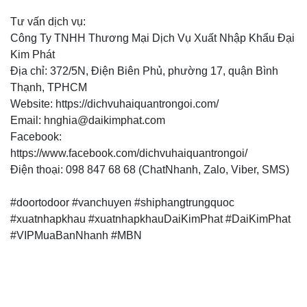
Tư vấn dịch vụ:
Công Ty TNHH Thương Mại Dịch Vụ Xuất Nhập Khẩu Đại
Kim Phát
Địa chỉ: 372/5N, Điện Biên Phủ, phường 17, quận Bình
Thạnh, TPHCM
Website: https://dichvuhaiquantrongoi.com/
Email: hnghia@daikimphat.com
Facebook:
https://www.facebook.com/dichvuhaiquantrongoi/
Điện thoại: 098 847 68 68 (ChatNhanh, Zalo, Viber, SMS)
#doortodoor #vanchuyen #shiphangtrungquoc
#xuatnhapkhau #xuatnhapkhauDaiKimPhat #DaiKimPhat
#VIPMuaBanNhanh #MBN