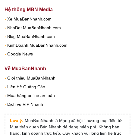
Hệ thống MBN Media
›
Xe.MuaBanNhanh.com
›
NhaDat.MuaBanNhanh.com
›
Blog.MuaBanNhanh.com
›
KinhDoanh.MuaBanNhanh.com
›
Google News
Về MuaBanNhanh
›
Giới thiệu MuaBanNhanh
›
Liên Hệ Quảng Cáo
›
Mua hàng online an toàn
›
Dịch vụ VIP Nhanh
Lưu ý:
MuaBanNhanh là Mạng xã hội Thương mại điện tử.
Mua thân quen Bán Nhanh dễ dàng miễn phí. Không bán
hàng, kinh doanh trực tiếp, Quý khách vui lòng liên hệ trực