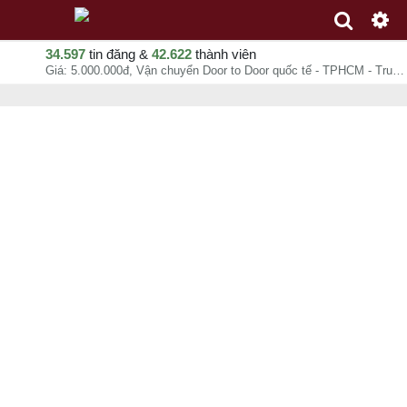
34.597
tin đăng &
42.622
thành viên
Giá: 5.000.000đ, Vận chuyển Door to Door quốc tế - TPHCM - Trung Quốc - Sài Gòn Cát Lái, Anh Nghĩa, chuyên mục Dịch vụ vận tải tại Quận Bình Thạnh - Hồ Chí Minh - 07-08-2026 01:06:06